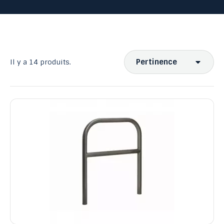
Pertinence
Il y a 14 produits.
Ventes, ordre décroissant
Pertinence
Nom, A à Z
Nom, Z à A
Prix, croissant
Prix, décroissant
Reference, A to Z
Reference, Z to A