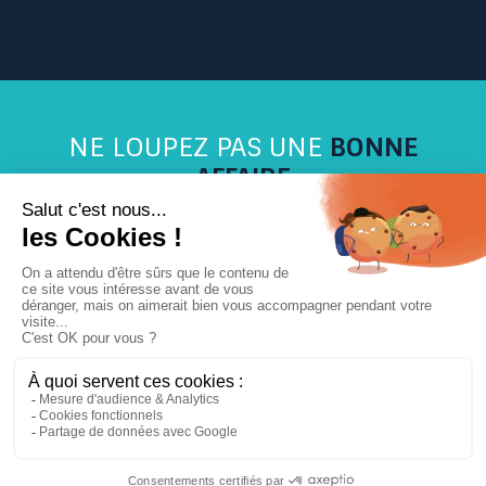
Plan du site
Blog
Suivi de commande
Connexion
Créer un compte
NE LOUPEZ PAS UNE
BONNE
AFFAIRE
Inscrivez-vous sur la newsletter et soyez les
1ers avertis
Copyright 2026,
Mobilier Collectivités
- Réalisé par
WEB2DO