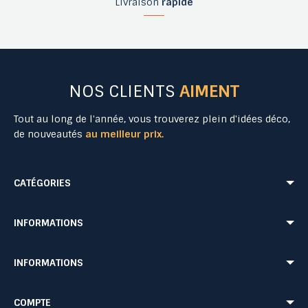
Livraison
rapide
NOS CLIENTS
AIMENT
Tout au long de l'année, vous trouverez plein d'idées déco,
de nouveautés
au meilleur prix.
CATÉGORIES
Mobilier Urbain
Aménagement Urbain
INFORMATIONS
Mobilier de Collectivités
Matériel Evénementiel
Matériel d'Affichage
Equipement Sécurité Routière
Conditions de livraison
Mentions légales
INFORMATIONS
Jeu Extérieur de Collectivités
Equipement de chantier
CONDITIONS GÉNÉRALES DE VENTE ET DE PRESTATIONS DE SERVICES
Paiement sécurisé
Probbax®
Mobilier CHR
Retour produit
Contactez-nous
Probbax®
Procity®
COMPTE