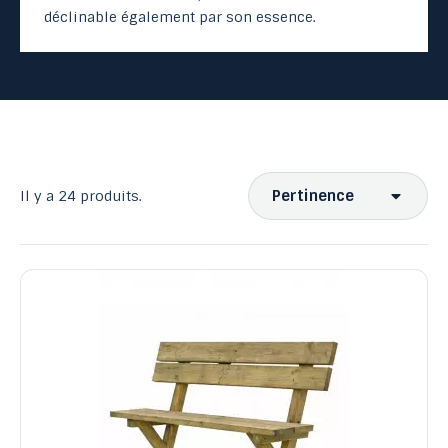
déclinable également par son essence.
Pertinence
Il y a 24 produits.
Ventes, ordre décroissant
Pertinence
Nom, A à Z
Nom, Z à A
Prix, croissant
Prix, décroissant
Reference, A to Z