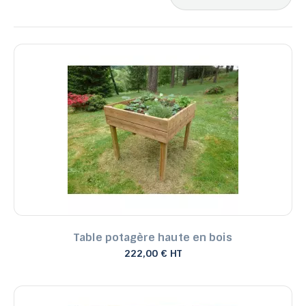
Ventes, ordre décroissant
Pertinence
Nom, A à Z
Nom, Z à A
Prix, croissant
Prix, décroissant
Reference, A to Z
Reference, Z to A
Table potagère haute en bois
222,00 € HT