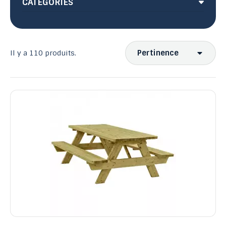
CATÉGORIES
Pertinence
Il y a 110 produits.
Ventes, ordre décroissant
Pertinence
Nom, A à Z
Nom, Z à A
Prix, croissant
Prix, décroissant
Reference, A to Z
Reference, Z to A