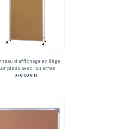
Prix, croissant
Prix, décroissant
Reference, A to Z
 et bacs
Reference, Z to A
les
Abris de jardin
nneau d'affichage en liège
sur pieds avec roulettes
370,00 € HT