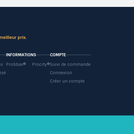
meilleur prix.
INFORMATIONS
COMPTE
es
Probbax®
Procity®
Suivi de commande
isé
Connexion
s
Créer un compte