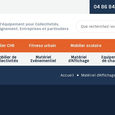
04 86 84
 l'équipement pour Collectivités,
ignement, Entreprises et particuliers
lier CHR
Fitness urbain
Mobilier scolaire
bilier de
Matériel
Matériel
Equipe
lectivités
Evénementiel
d'Affichage
de cha
Accueil
Matériel d'Affichag