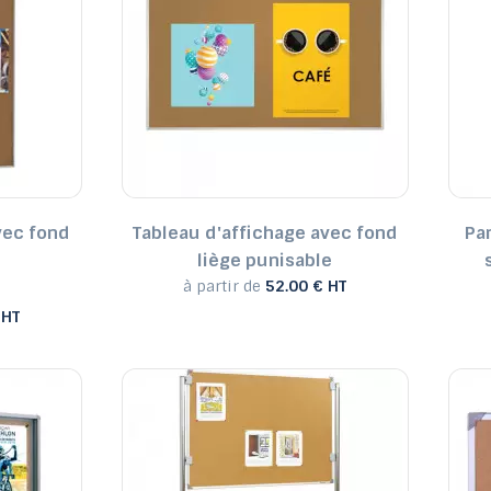
Tables de jardin fixes et
Tables potagères
Banc Plastique extérieur
Poubelle de tri sélectif
Sol amortissant
pliantes
Sacs-poubel
à fleurs
vec fond
Tableau d'affichage avec fond
Pa
liège punisable
à partir de
52.00 € HT
 HT