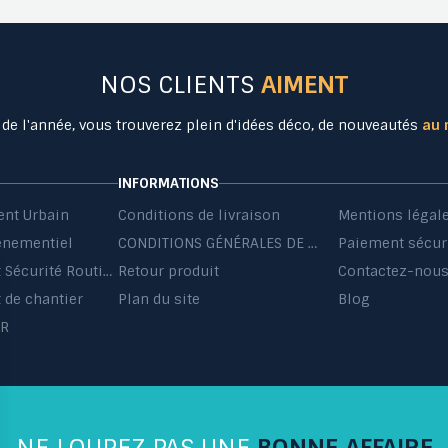
NOS CLIENTS
AIMENT
 de l'année, vous trouverez plein d'idées déco, de nouveautés
au 
INFORMATIONS
nt Urbain
Conditions de livraison
Mentions légal
énementiel
CONDITIONS GÉNÉRALES DE VENTE ET DE PRESTATIONS DE SERVICES
Paiement sécur
Equipement Sécurité Routière
Retour produit
Contactez-nou
de chantier
Plan du site
Blog
HR
NE LOUPEZ PAS UNE
BONNE AFFAIRE