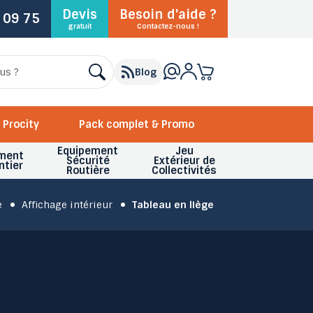
Devis
Besoin d'aide ?
 09 75
gratuit
Contactez-nous !
Blog
Procity
Pack complet & Promo
Equipement
Jeu
ment
Sécurité
Extérieur de
ntier
Routière
Collectivités
e
Affichage intérieur
Tableau en liège