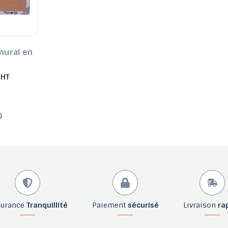
mural en
 HT
)
surance
Tranquillité
Paiement
sécurisé
Livraison
ra