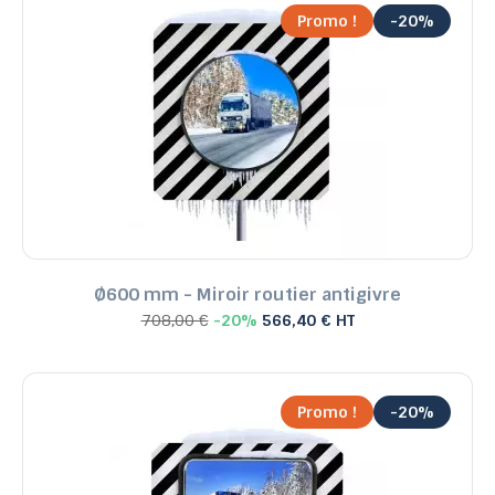
Promo !
-20%
Ø600 mm - Miroir routier antigivre
708,00 €
-20%
566,40 € HT
Promo !
-20%