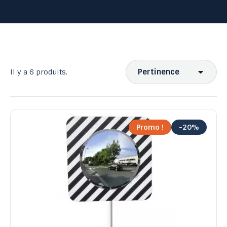
Pertinence
Il y a 6 produits.
Ventes, ordre décroissant
Pertinence
Nom, A à Z
Promo !
-20%
Nom, Z à A
Prix, croissant
Prix, décroissant
Reference, A to Z
Reference, Z to A