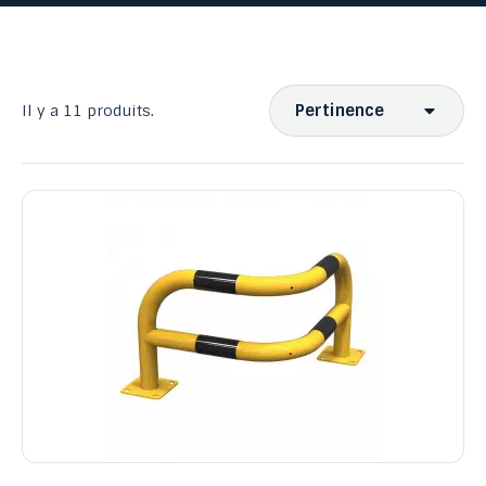
Pertinence
Il y a 11 produits.
Ventes, ordre décroissant
Pertinence
Nom, A à Z
Nom, Z à A
Prix, croissant
Prix, décroissant
Reference, A to Z
Reference, Z to A