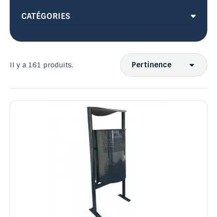
CATÉGORIES
Pertinence
Il y a 161 produits.
Ventes, ordre décroissant
Pertinence
Nom, A à Z
Nom, Z à A
Prix, croissant
Prix, décroissant
Reference, A to Z
Reference, Z to A