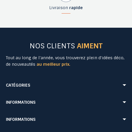
Livraison
rapide
NOS CLIENTS
AIMENT
Tout au long de l'année, vous trouverez plein d'idées déco,
de nouveautés
au meilleur prix.
CATÉGORIES
Mobilier Urbain
Aménagement Urbain
INFORMATIONS
Mobilier de Collectivités
Matériel Evénementiel
Matériel d'Affichage
Equipement Sécurité Routière
Conditions de livraison
Mentions légales
INFORMATIONS
Jeu Extérieur de Collectivités
Equipement de chantier
CONDITIONS GÉNÉRALES DE VENTE ET DE PRESTATIONS DE SERVICES
Paiement sécurisé
Probbax®
Mobilier CHR