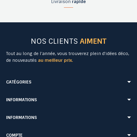
Livraison
rapide
NOS CLIENTS
AIMENT
Tout au long de l'année, vous trouverez plein d'idées déco,
de nouveautés
au meilleur prix.
CATÉGORIES
Mobilier Urbain
Aménagement Urbain
INFORMATIONS
Mobilier de Collectivités
Matériel Evénementiel
Matériel d'Affichage
Equipement Sécurité Routière
Conditions de livraison
Mentions légales
INFORMATIONS
Jeu Extérieur de Collectivités
Equipement de chantier
CONDITIONS GÉNÉRALES DE VENTE ET DE PRESTATIONS DE SERVICES
Paiement sécurisé
Probbax®
Mobilier CHR
Retour produit
Contactez-nous
Probbax®
Procity®
COMPTE