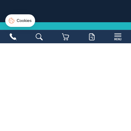
Plan du site
Blog
Suivi de commande
Connexion
Créer un compte
NE LOUPEZ PAS UNE
BONNE
AFFAIRE
Inscrivez-vous sur la newsletter et soyez les
1ers avertis
Copyright 2026,
Mobilier Collectivités
- Réalisé par
WEB2DO