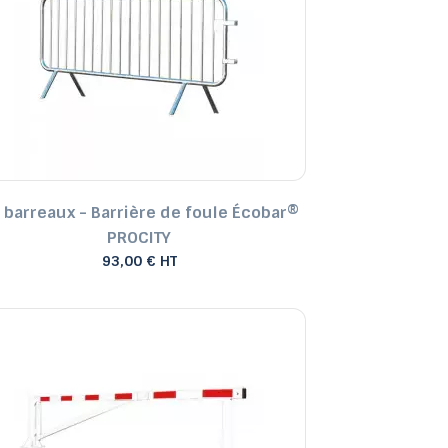
Prix, croissant
Prix, décroissant
Reference, A to Z
 et bacs
Reference, Z to A
les
Abris de jardin
 barreaux - Barrière de foule Écobar®
PROCITY
93,00 € HT