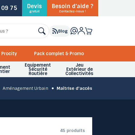
Devis
Besoin d'aide ?
 09 75
gratuit
Contactez-nous !
Blog
Procity
Pack complet & Promo
Equipement
Jeu
ment
Sécurité
Extérieur de
ntier
Routière
Collectivités
Aménagement Urbain
Maîtrise d'accès
45 produits