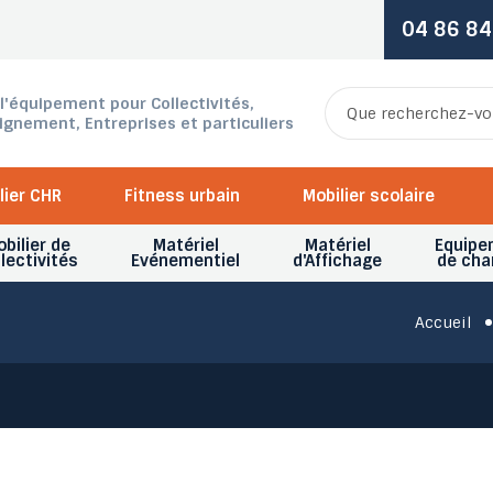
04 86 84
 l'équipement pour Collectivités,
ignement, Entreprises et particuliers
lier CHR
Fitness urbain
Mobilier scolaire
bilier de
Matériel
Matériel
Equipe
lectivités
Evénementiel
d'Affichage
de cha
Accueil