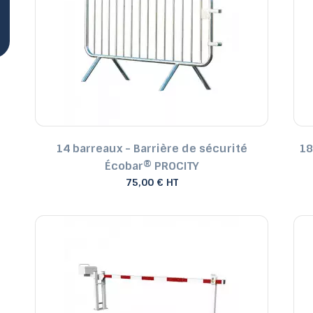
Tables de jardin fixes et
Tables potagères
Banc Plastique extérieur
Poubelle de tri sélectif
Sol amortissant
pliantes
Sacs-poubel
à fleurs
14 barreaux - Barrière de sécurité
18
Écobar® PROCITY
75,00 € HT