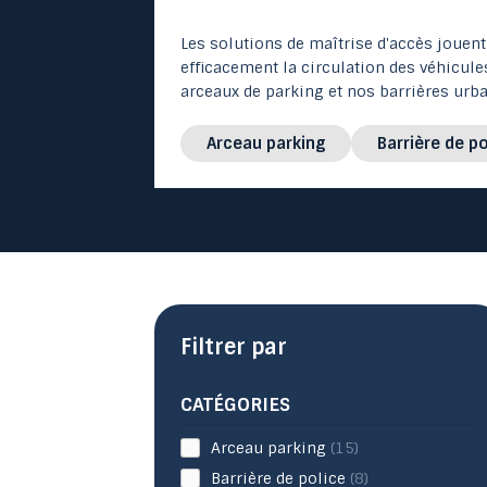
Jardinière urbaine
Solution abris voyageurs
Equipements de locaux
Signalisation lumineuse
Table de Ping Pong et Teqball
Les solutions de maîtrise d'accès jouen
Poubelle Urbaine
Equipements de Mairie
Signalisation routière
efficacement la circulation des véhicules
arceaux de parking et nos barrières urb
Protection d'arbre
Équipements Service Technique
Sécurité industrie
Arceau parking
Barrière de po
Table Pique-Nique
Balisage routier
Fontaine urbaine
Filtrer par
CATÉGORIES
Arceau parking
(15)
Barrière de police
(8)