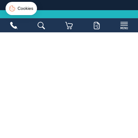
Connexion
Créer un compte
NE LOUPEZ PAS UNE
BONNE
AFFAIRE
Inscrivez-vous sur la newsletter et soyez les
1ers avertis
Copyright 2026,
Mobilier Collectivités
- Réalisé par
WEB2DO