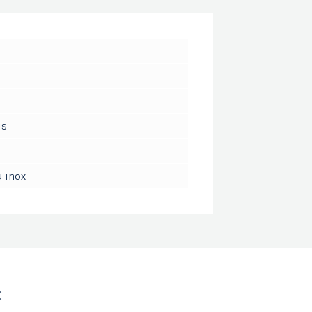
is
u inox
: