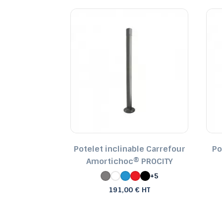
nable Agglo
Potelet inclinable Carrefour
Po
ITY
Amortichoc® PROCITY
+5
+5
€ HT
191,00 € HT