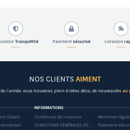
surance
Tranquillité
Paiement
sécurisé
Livraison
ra
NOS CLIENTS
AIMENT
 de l'année, vous trouverez plein d'idées déco, de nouveautés
au 
INFORMATIONS
nt Urbain
Conditions de livraison
Mentions légal
énementiel
CONDITIONS GÉNÉRALES DE VENTE ET DE PRESTATIONS DE SERVICES
Paiement sécur