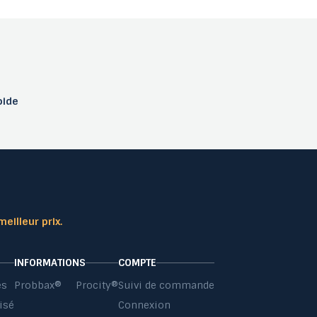
pide
meilleur prix.
INFORMATIONS
COMPTE
es
Probbax®
Procity®
Suivi de commande
isé
Connexion