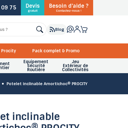
Devis
Besoin d'aide ?
 09 75
gratuit
Contactez-nous !
Blog
Procity
Pack complet & Promo
Equipement
Jeu
ment
Sécurité
Extérieur de
ntier
Routière
Collectivités
Potelet inclinable Amortichoc® PROCITY
et inclinable