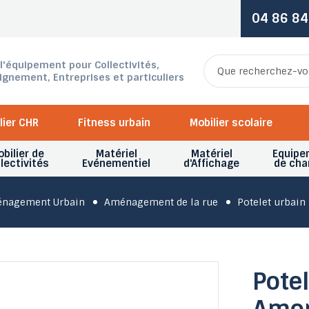
04 86 84
 l'équipement pour Collectivités,
ignement, Entreprises et particuliers
lier CHR
Fitness urbain
Mobilier scolaire
bilier de
Matériel
Matériel
Equipe
lectivités
Evénementiel
d'Affichage
de cha
nagement Urbain
Aménagement de la rue
Potelet urbain
Potel