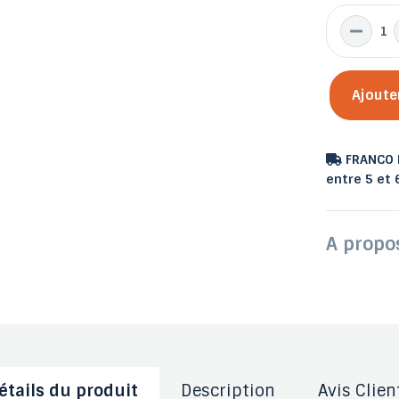
Ajoute
FRANCO D
entre 5 et
A propo
étails du produit
Description
Avis Clien