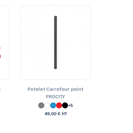
n
Potelet Carrefour peint
Poteau flexi
PROCITY
f
+5
59,
49,00 € HT