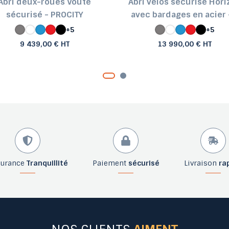
Abri deux-roues Voûte
Abri vélos sécurisé Hori
sécurisé - PROCITY
avec bardages en acier -
+5
+5
9 439,00 € HT
13 990,00 € HT
surance
Tranquillité
Paiement
sécurisé
Livraison
ra