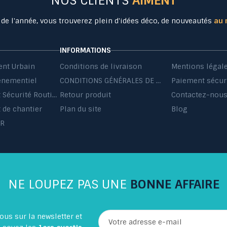
NOS CLIENTS
AIMENT
 de l'année, vous trouverez plein d'idées déco, de nouveautés
au 
INFORMATIONS
nt Urbain
Conditions de livraison
Mentions légal
énementiel
CONDITIONS GÉNÉRALES DE VENTE ET DE PRESTATIONS DE SERVICES
Paiement sécur
Equipement Sécurité Routière
Retour produit
Contactez-nou
de chantier
Plan du site
Blog
HR
NE LOUPEZ PAS UNE
BONNE AFFAIRE
ous sur la newsletter et