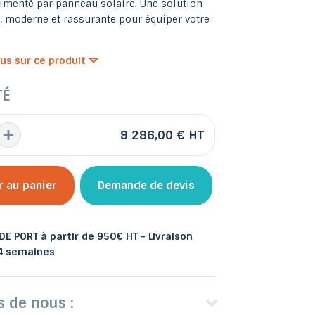
imenté par panneau solaire. Une solution
, moderne et rassurante pour équiper votre
lus sur ce produit
 et bacs
TÉ
les
Abris de jardin
9 286,00 €
HT
r au panier
Demande de devis
E PORT à partir de 950€ HT - Livraison
 4 semaines
s de nous :