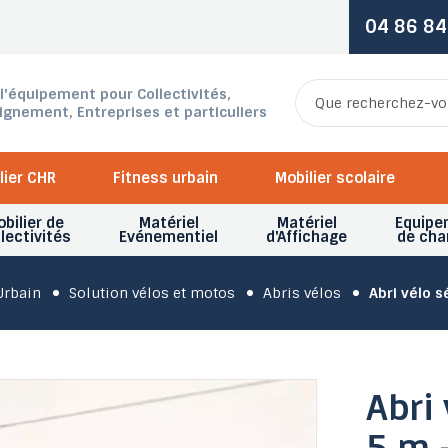
04 86 84
 l'équipement pour Collectivités,
ignement, Entreprises et particuliers
lier CHR
Fitness urbain
Mobilier scolaire
bilier de
Matériel
Matériel
Equipe
lectivités
Evénementiel
d'Affichage
de cha
rbain
Solution vélos et motos
Abris vélos
Abri vélo 
Abri 