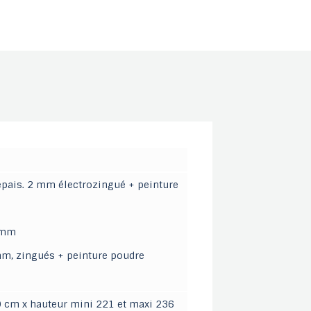
 épais. 2 mm électrozingué + peinture
0 mm
 mm, zingués + peinture poudre
560 cm x hauteur mini 221 et maxi 236