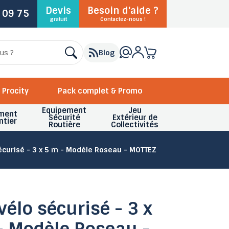
Devis
Besoin d'aide ?
 09 75
gratuit
Contactez-nous !
Blog
Procity
Pack complet & Promo
Equipement
Jeu
ment
Sécurité
Extérieur de
ntier
Routière
Collectivités
sécurisé - 3 x 5 m - Modèle Roseau - MOTTEZ
vélo sécurisé - 3 x