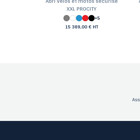
curisé avec
Abri vélos et motos sécurisé
écanique
XXL PROCITY
 € HT
+5
15 389,00 € HT
As