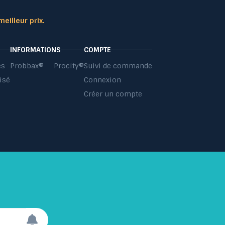
meilleur prix.
INFORMATIONS
COMPTE
es
Probbax®
Procity®
Suivi de commande
isé
Connexion
s
Créer un compte