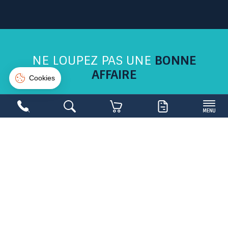
Suivi de commande
Connexion
Créer un compte
NE LOUPEZ PAS UNE
BONNE
AFFAIRE
Inscrivez-vous sur la newsletter et soyez les
1ers avertis
Copyright 2026,
Mobilier Collectivités
- Réalisé par
WEB2DO