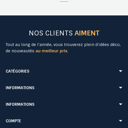
NOS CLIENTS
AIMENT
Tout au long de l'année, vous trouverez plein d'idées déco,
de nouveautés
au meilleur prix.
CATÉGORIES
Mobilier Urbain
Aménagement Urbain
INFORMATIONS
Mobilier de Collectivités
Matériel Evénementiel
Matériel d'Affichage
Equipement Sécurité Routière
Conditions de livraison
Mentions légales
INFORMATIONS
Jeu Extérieur de Collectivités
Equipement de chantier
CONDITIONS GÉNÉRALES DE VENTE ET DE PRESTATIONS DE SERVICES
Paiement sécurisé
Probbax®
Mobilier CHR
Retour produit
Contactez-nous
Probbax®
Procity®
COMPTE
Plan du site
Blog