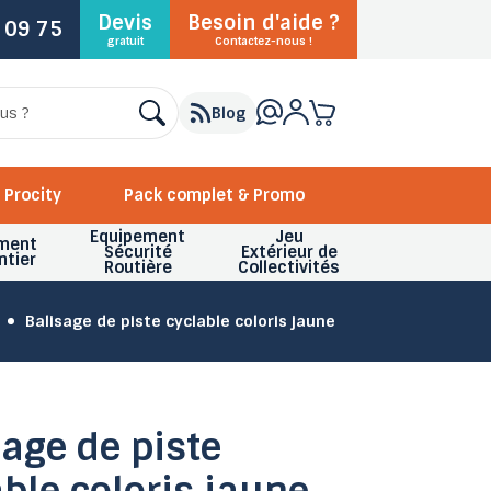
Devis
Besoin d'aide ?
 09 75
gratuit
Contactez-nous !
Blog
Procity
Pack complet & Promo
Equipement
Jeu
ment
Sécurité
Extérieur de
ntier
Routière
Collectivités
Balisage de piste cyclable coloris jaune
sage de piste