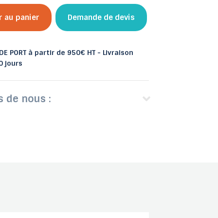
r au panier
Demande de devis
E PORT à partir de 950€ HT - Livraison
 et bacs
0 jours
les
Abris de jardin
s de nous :