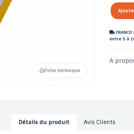
Ajoute
FRANCO D
Tables de jardin fixes et
Tables potagères
entre 5 à 1
Banc Plastique extérieur
Poubelle de tri sélectif
Sol amortissant
pliantes
Sacs-poubel
à fleurs
A propo
Fiche technique
Détails du produit
Avis Clients