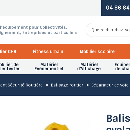
04 86 84
 l'équipement pour Collectivités,
ignement, Entreprises et particuliers
lier CHR
Fitness urbain
Mobilier scolaire
bilier de
Matériel
Matériel
Equipe
lectivités
Evénementiel
d'Affichage
de cha
nt Sécurité Routière
Balisage routier
Séparateur de voie
Bali