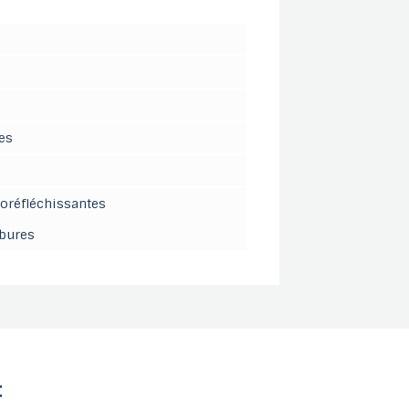
es
roréfléchissantes
rbures
: