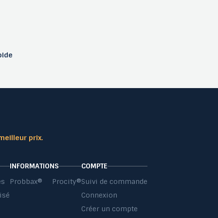
pide
meilleur prix.
INFORMATIONS
COMPTE
es
Probbax®
Procity®
Suivi de commande
isé
Connexion
s
Créer un compte