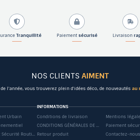
surance
Tranquillité
Paiement
sécurisé
Livraison
ra
NOS CLIENTS
AIMENT
 de l'année, vous trouverez plein d'idées déco, de nouveautés
au 
INFORMATIONS
nt Urbain
Conditions de livraison
Mentions légal
énementiel
CONDITIONS GÉNÉRALES DE VENTE ET DE PRESTATIONS DE SERVICES
Paiement sécur
Equipement Sécurité Routière
Retour produit
Contactez-nou