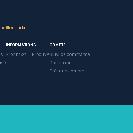
meilleur prix.
INFORMATIONS
COMPTE
es
Probbax®
Procity®
Suivi de commande
isé
Connexion
s
Créer un compte