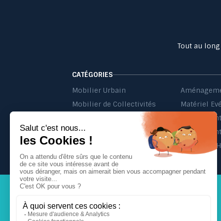
Tout au long
CATÉGORIES
Mobilier Urbain
Aménageme
Mobilier de Collectivités
Matériel Ev
Matériel d'Affichage
Jeu Extérieur de Collectivités
Equipement 
Probbax®
Mobilier C