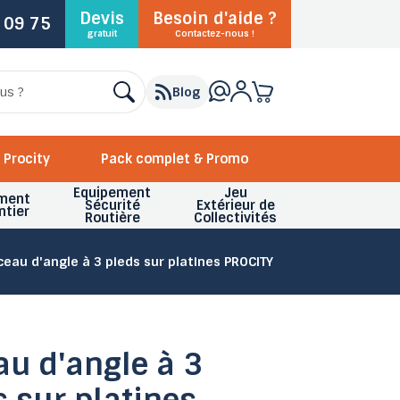
Devis
Besoin d'aide ?
 09 75
gratuit
Contactez-nous !
Blog
Procity
Pack complet & Promo
Equipement
Jeu
ment
Sécurité
Extérieur de
ntier
Routière
Collectivités
ceau d'angle à 3 pieds sur platines PROCITY
au d'angle à 3