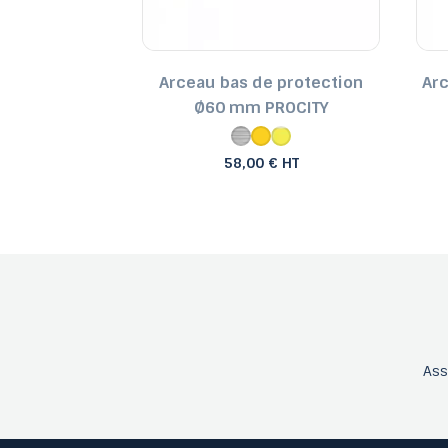
sécurité Ø76
Arceau bas de protection
Ar
CITY
Ø60 mm PROCITY
€ HT
58,00 € HT
As