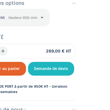
es options
ONS
 et bacs
les
Abris de jardin
TÉ
269,00 €
HT
r au panier
Demande de devis
E PORT à partir de 950€ HT - Livraison
8 semaines
s de nous :