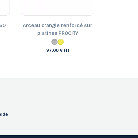
Ø50
Arceau d'angle renforcé sur
Arceau de pr
platines PROCITY
PR
97,00 € HT
122
pide