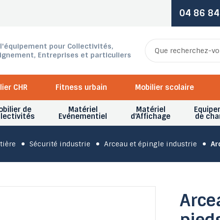
04 86 84
 l'équipement pour Collectivités,
ignement, Entreprises et particuliers
lier CHR
Fitness urbain
Mobilier scolaire
bilier de
Matériel
Matériel
Equipe
lectivités
Evénementiel
d'Affichage
de cha
tière
Sécurité industrie
Arceau et épingle industrie
Ar
Arce