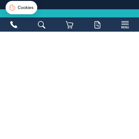
Connexion
Créer un compte
NE LOUPEZ PAS UNE
BONNE
AFFAIRE
Inscrivez-vous sur la newsletter et soyez les
1ers avertis
Copyright 2026,
Mobilier Collectivités
- Réalisé par
WEB2DO