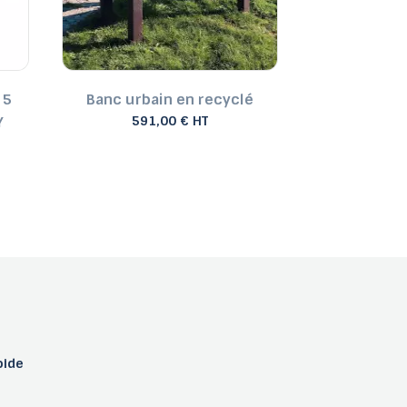
 5
Banc urbain en recyclé
Banquette
Y
591,00 € HT
plasti
520
pide