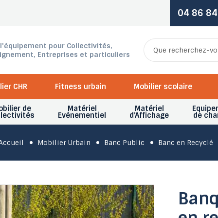
04 86 84
 l'équipement pour Collectivités,
ignement, Entreprises et particuliers
lier CHR
Fitness urbain
Mobilier scolaire
bilier de
Matériel
Matériel
Equipe
lectivités
Evénementiel
d'Affichage
de cha
Accueil
Mobilier Urbain
Banc Public
Banc en Recyclé
Banq