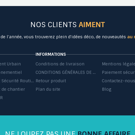
NOS CLIENTS
AIMENT
 de l'année, vous trouverez plein d'idées déco, de nouveautés
au 
INFORMATIONS
nt Urbain
Conditions de livraison
Mentions légal
énementiel
CONDITIONS GÉNÉRALES DE VENTE ET DE PRESTATIONS DE SERVICES
Paiement sécur
Equipement Sécurité Routière
Retour produit
Contactez-nou
de chantier
Plan du site
Blog
HR
NE LOUPEZ PAS UNE
BONNE AFFAIRE