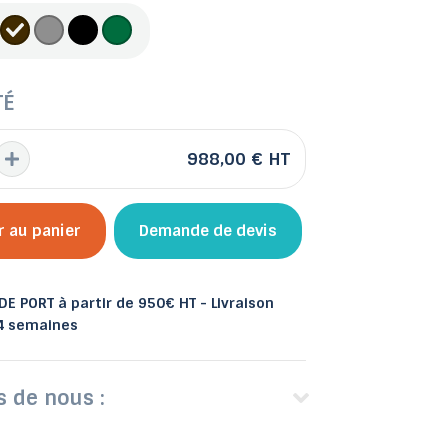
TÉ
 et bacs
les
Abris de jardin
988,00 €
HT
r au panier
Demande de devis
E PORT à partir de 950€ HT - Livraison
 4 semaines
s de nous :