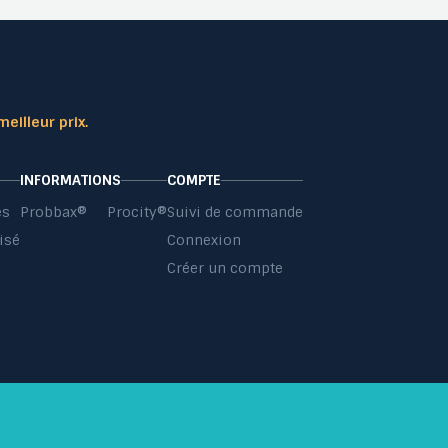
meilleur prix.
INFORMATIONS
COMPTE
es
Probbax®
Procity®
Suivi de commande
isé
Connexion
s
Créer un compte