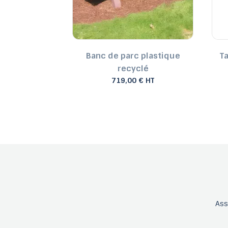
 arrondi en
Banc de parc plastique
T
yclé ONDULO
recyclé
€ HT
719,00 € HT
As