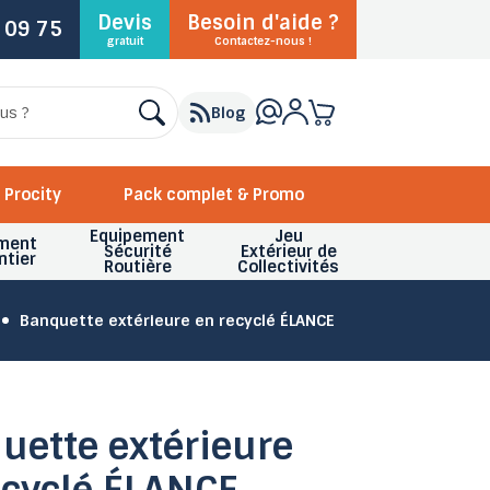
Devis
Besoin d'aide ?
 09 75
gratuit
Contactez-nous !
Blog
Procity
Pack complet & Promo
Equipement
Jeu
ment
Sécurité
Extérieur de
ntier
Routière
Collectivités
Banquette extérieure en recyclé ÉLANCE
uette extérieure