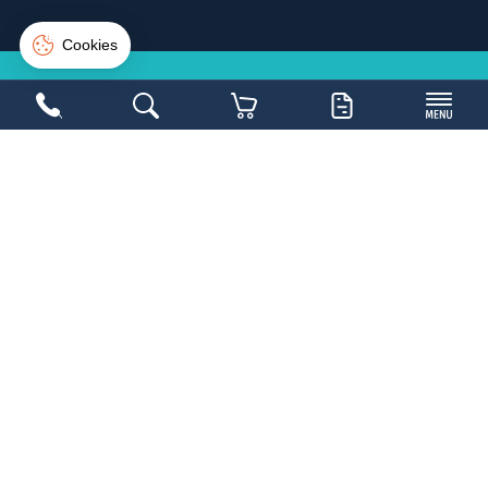
Suivi de commande
Connexion
Créer un compte
NE LOUPEZ PAS UNE
BONNE
AFFAIRE
Inscrivez-vous sur la newsletter et soyez les
1ers avertis
Copyright 2026,
Mobilier Collectivités
- Réalisé par
WEB2DO