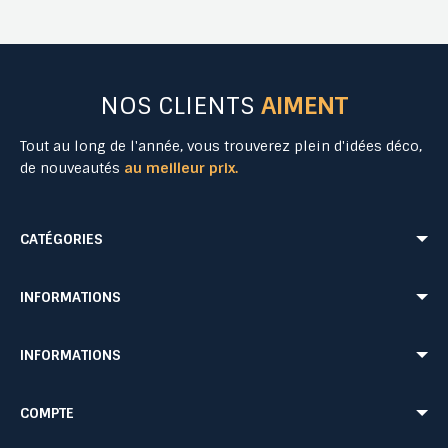
NOS CLIENTS
AIMENT
Tout au long de l'année, vous trouverez plein d'idées déco,
de nouveautés
au meilleur prix.
CATÉGORIES
Mobilier Urbain
Aménagement Urbain
INFORMATIONS
Mobilier de Collectivités
Matériel Evénementiel
Matériel d'Affichage
Equipement Sécurité Routière
Conditions de livraison
Mentions légales
INFORMATIONS
Jeu Extérieur de Collectivités
Equipement de chantier
CONDITIONS GÉNÉRALES DE VENTE ET DE PRESTATIONS DE SERVICES
Paiement sécurisé
Probbax®
Mobilier CHR
Retour produit
Contactez-nous
Probbax®
Procity®
COMPTE
Plan du site
Blog