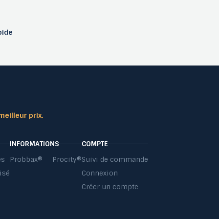
pide
meilleur prix.
INFORMATIONS
COMPTE
es
Probbax®
Procity®
Suivi de commande
isé
Connexion
s
Créer un compte