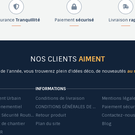
surance
Tranquillité
Paiement
sécurisé
Livraison
ra
NOS CLIENTS
AIMENT
 de l'année, vous trouverez plein d'idées déco, de nouveautés
au 
INFORMATIONS
nt Urbain
Conditions de livraison
Mentions légal
énementiel
CONDITIONS GÉNÉRALES DE VENTE ET DE PRESTATIONS DE SERVICES
Paiement sécur
Equipement Sécurité Routière
Retour produit
Contactez-nou
de chantier
Plan du site
Blog
HR