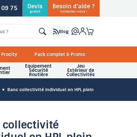
Devis
Besoin d'aide ?
 09 75
gratuit
Contactez-nous !
Blog
Procity
Pack complet & Promo
Equipement
Jeu
ment
Sécurité
Extérieur de
ntier
Routière
Collectivités
Banc collectivité individuel en HPL plein
collectivité