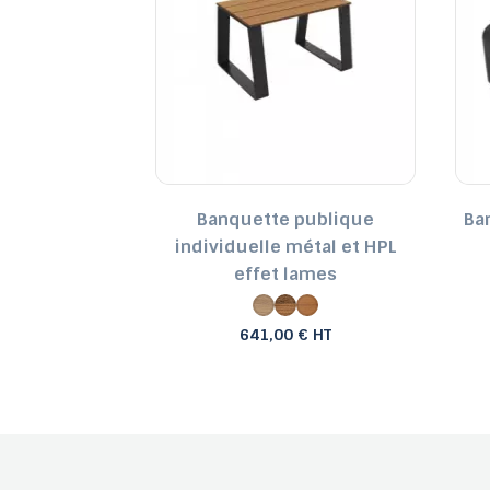
tal et lames
Banquette publique
Ba
L
individuelle métal et HPL
effet lames
 € HT
641,00 € HT