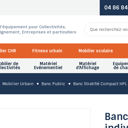
04 86 84
 l'équipement pour Collectivités,
ignement, Entreprises et particuliers
lier CHR
Fitness urbain
Mobilier scolaire
bilier de
Matériel
Matériel
Equipe
lectivités
Evénementiel
d'Affichage
de cha
Mobilier Urbain
Banc Public
Banc Stratifié Compact HPL
Banc 