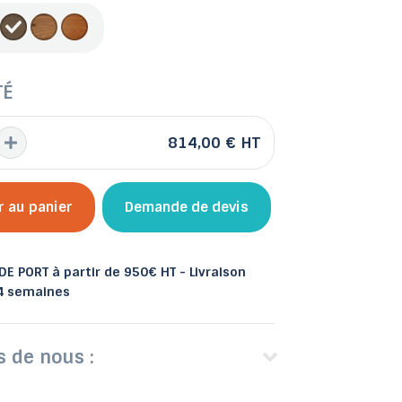
TÉ
 et bacs
les
Abris de jardin
814,00 €
HT
r au panier
Demande de devis
E PORT à partir de 950€ HT - Livraison
 4 semaines
s de nous :