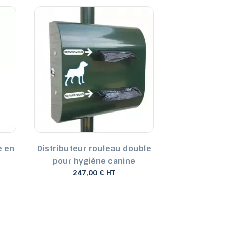
e en
Distributeur rouleau double
Distribut
pour hygiène canine
papier b
247,00 € HT
277