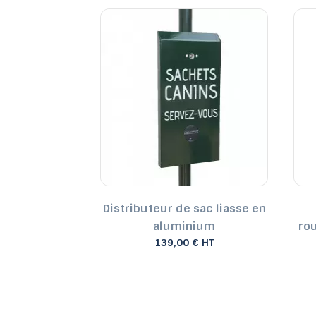
e sacs canin
Distributeur de sac liasse en
teau
aluminium
rou
€ HT
139,00 € HT