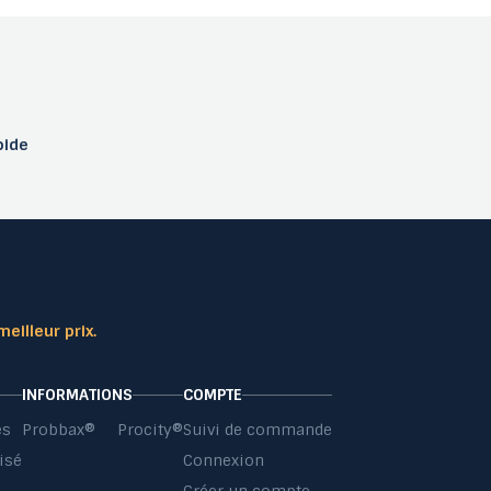
pide
meilleur prix.
INFORMATIONS
COMPTE
es
Probbax®
Procity®
Suivi de commande
isé
Connexion