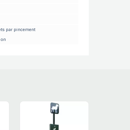
hets par pincement
ion