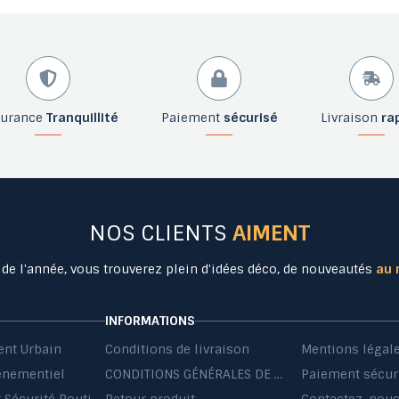
surance
Tranquillité
Paiement
sécurisé
Livraison
ra
NOS CLIENTS
AIMENT
 de l'année, vous trouverez plein d'idées déco, de nouveautés
au 
INFORMATIONS
nt Urbain
Conditions de livraison
Mentions légal
énementiel
CONDITIONS GÉNÉRALES DE VENTE ET DE PRESTATIONS DE SERVICES
Paiement sécur