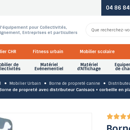
04 86 84
 l'équipement pour Collectivités,
ignement, Entreprises et particuliers
lier CHR
Fitness urbain
Mobilier scolaire
bilier de
Matériel
Matériel
Equipe
lectivités
Evénementiel
d'Affichage
de cha
l
Mobilier Urbain
Borne de propreté canine
Distribute
Borne de propreté avec distributeur Canisacs + corbeille en pl
Born