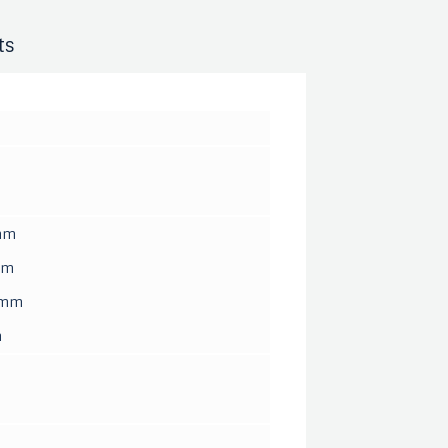
ts
 mm
mm
 mm
m