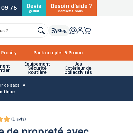
Devis
Besoin d'aide ?
 09 75
gratuit
Contactez-nous !
Blog
Procity
Pack complet & Promo
Equipement
Jeu
ment
Sécurité
Extérieur de
ntier
Routière
Collectivités
ur de sacs
astique
(1 avis)
e de propreté avec