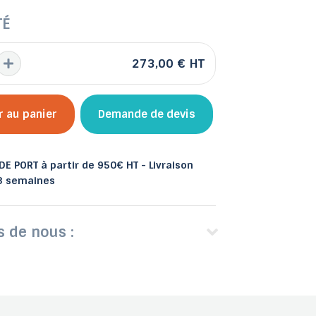
TÉ
273,00 €
HT
 et bacs
les
Abris de jardin
r au panier
Demande de devis
E PORT à partir de 950€ HT - Livraison
 3 semaines
s de nous :