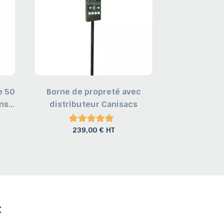
e 50
Borne de propreté avec
Distributeur
s...
distributeur Canisacs
déjecti
239,00 € HT
97,
: