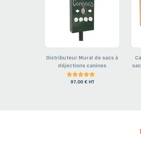
preté avec
Distributeur Mural de sacs à
Ca
 Canisacs
déjections canines
sac
€ HT
97,00 € HT