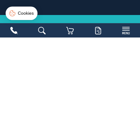
Suivi de commande
Connexion
Créer un compte
NE LOUPEZ PAS UNE
BONNE
AFFAIRE
Inscrivez-vous sur la newsletter et soyez les
1ers avertis
Copyright 2026,
Mobilier Collectivités
- Réalisé par
WEB2DO