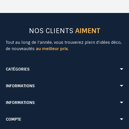
NOS CLIENTS
AIMENT
Tout au long de l'année, vous trouverez plein d'idées déco,
de nouveautés
au meilleur prix.
CATÉGORIES
Mobilier Urbain
Aménagement Urbain
INFORMATIONS
Mobilier de Collectivités
Matériel Evénementiel
Matériel d'Affichage
Equipement Sécurité Routière
Conditions de livraison
Mentions légales
INFORMATIONS
Jeu Extérieur de Collectivités
Equipement de chantier
CONDITIONS GÉNÉRALES DE VENTE ET DE PRESTATIONS DE SERVICES
Paiement sécurisé
Probbax®
Mobilier CHR
Retour produit
Contactez-nous
Probbax®
Procity®
COMPTE
Plan du site
Blog