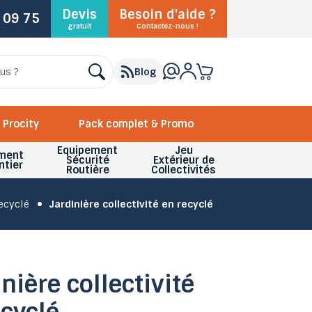
Devis
Besoin d'aide ?
 09 75
gratuit
Contactez-nous !
Blog
Procity
Pack complet & Promo
Equipement
Jeu
ment
Sécurité
Extérieur de
ntier
Routière
Collectivités
ecyclé
Jardinière collectivité en recyclé
nière collectivité