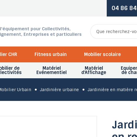
04 86 84
 l'équipement pour Collectivités,
ignement, Entreprises et particuliers
lier CHR
Fitness urbain
Mobilier scolaire
bilier de
Matériel
Matériel
Equipe
lectivités
Evénementiel
d'Affichage
de cha
Mobilier Urbain
Jardinière urbaine
Jardinière en matière r
Jardi