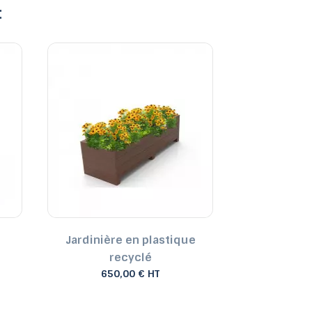
:
Jardinière en plastique
Bac à palm
recyclé
plastique 
650,00 € HT
1 95