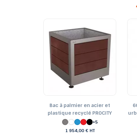
 plastique
Bac à palmier en acier et
6
clé
plastique recyclé PROCITY
urb
€ HT
+5
1 954,00 € HT