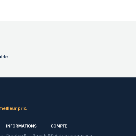
pide
meilleur prix.
INFORMATIONS
COMPTE
es
Probbax®
Procity®
Suivi de commande