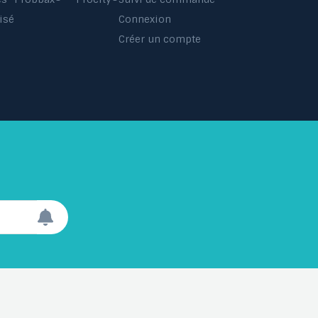
isé
Connexion
s
Créer un compte