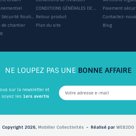
énementiel
CONDITIONS GÉNÉRALES DE VENTE ET DE PRESTATIONS DE SERVICES
Paiement sécur
Equipement Sécurité Routière
Retour produit
Contactez-nou
de chantier
Plan du site
Blog
HR
NE LOUPEZ PAS UNE
BONNE AFFAIRE
ous sur la newsletter et
soyez les
1ers avertis
Copyright 2026,
Mobilier Collectivités
- Réalisé par
WEB2DO