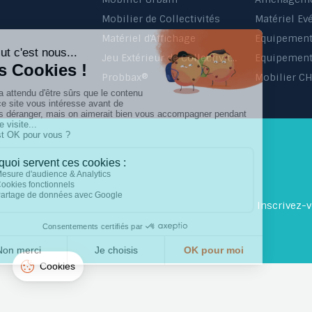
Mobilier de Collectivités
Matériel Ev
Matériel d'Affichage
Jeu Extérieur de Collectivités
Equipement 
Probbax®
Mobilier C
Inscrivez-v