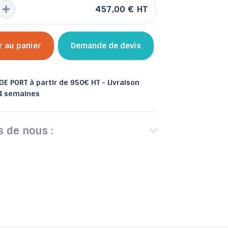
457,00 €
HT
r au panier
Demande de devis
 et bacs
les
Abris de jardin
E PORT à partir de 950€ HT - Livraison
 4 semaines
s de nous :