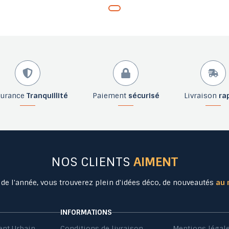
surance
Tranquillité
Paiement
sécurisé
Livraison
ra
NOS CLIENTS
AIMENT
 de l'année, vous trouverez plein d'idées déco, de nouveautés
au 
INFORMATIONS
nt Urbain
Conditions de livraison
Mentions légal