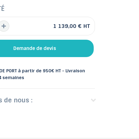
TÉ
1 139,00 €
HT
 et bacs
les
Abris de jardin
Demande de devis
E PORT à partir de 950€ HT - Livraison
 4 semaines
s de nous :