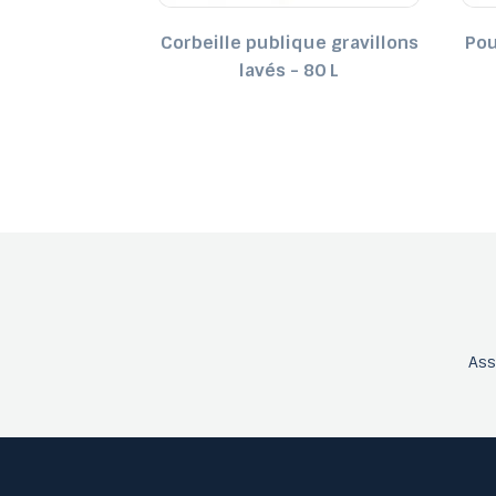
ière en béton
Corbeille publique gravillons
Pou
 L
lavés - 80 L
As