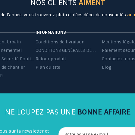
NOS CLIENTS
AIMENT
 de l'année, vous trouverez plein d'idées déco, de nouveautés
au 
INFORMATIONS
nt Urbain
Conditions de livraison
Mentions légal
énementiel
CONDITIONS GÉNÉRALES DE VENTE ET DE PRESTATIONS DE SERVICES
Paiement sécur
Equipement Sécurité Routière
Retour produit
Contactez-nou
de chantier
Plan du site
Blog
HR
NE LOUPEZ PAS UNE
BONNE AFFAIRE
ous sur la newsletter et