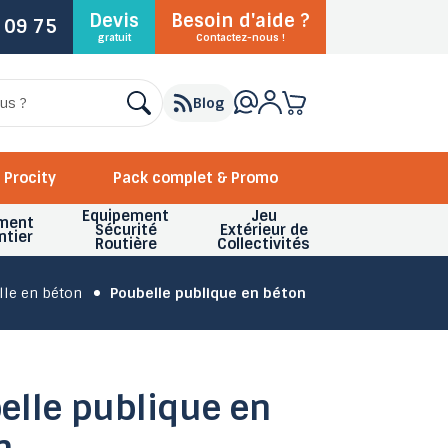
Devis
Besoin d'aide ?
 09 75
gratuit
Contactez-nous !
Blog
Procity
Pack complet & Promo
Equipement
Jeu
ment
Sécurité
Extérieur de
ntier
Routière
Collectivités
le en béton
Poubelle publique en béton
elle publique en