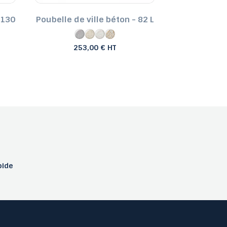
 130
Poubelle de ville béton - 82 L
Poubelle For
-
253,00 € HT
pide