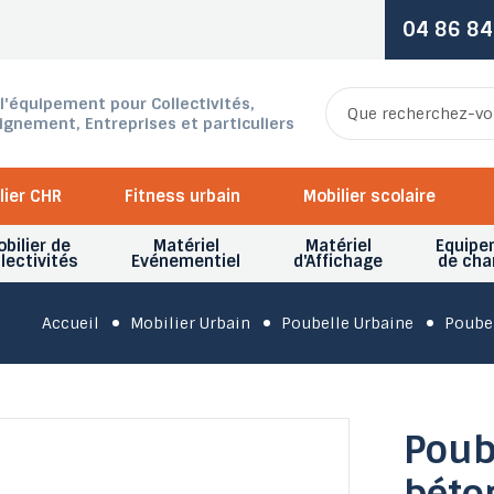
04 86 84
 l'équipement pour Collectivités,
ignement, Entreprises et particuliers
lier CHR
Fitness urbain
Mobilier scolaire
bilier de
Matériel
Matériel
Equipe
lectivités
Evénementiel
d'Affichage
de cha
Accueil
Mobilier Urbain
Poubelle Urbaine
Poubel
Poub