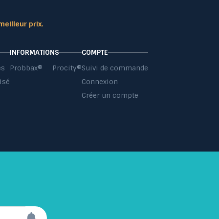
meilleur prix.
INFORMATIONS
COMPTE
es
Probbax®
Procity®
Suivi de commande
isé
Connexion
s
Créer un compte