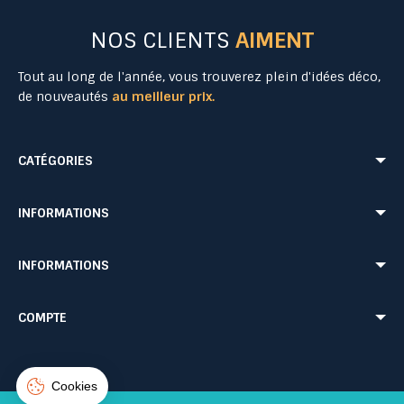
NOS CLIENTS
AIMENT
Tout au long de l'année, vous trouverez plein d'idées déco,
de nouveautés
au meilleur prix.
CATÉGORIES
Mobilier Urbain
Aménagement Urbain
INFORMATIONS
Mobilier de Collectivités
Matériel Evénementiel
Matériel d'Affichage
Equipement Sécurité Routière
Conditions de livraison
Mentions légales
INFORMATIONS
Jeu Extérieur de Collectivités
Equipement de chantier
CONDITIONS GÉNÉRALES DE VENTE ET DE PRESTATIONS DE SERVICES
Paiement sécurisé
Probbax®
Mobilier CHR
Retour produit
Contactez-nous
Probbax®
Procity®
COMPTE
Plan du site
Blog
Suivi de commande
Connexion