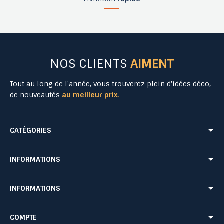
NOS CLIENTS
AIMENT
Tout au long de l'année, vous trouverez plein d'idées déco,
de nouveautés
au meilleur prix.
CATÉGORIES
Mobilier Urbain
Aménagement Urbain
INFORMATIONS
Mobilier de Collectivités
Matériel Evénementiel
Matériel d'Affichage
Equipement Sécurité Routière
Conditions de livraison
Mentions légales
INFORMATIONS
Jeu Extérieur de Collectivités
Equipement de chantier
CONDITIONS GÉNÉRALES DE VENTE ET DE PRESTATIONS DE SERVICES
Paiement sécurisé
Probbax®
Mobilier CHR
Retour produit
Contactez-nous
Probbax®
Procity®
COMPTE