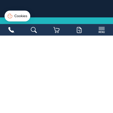
Plan du site
Blog
Suivi de commande
Connexion
Créer un compte
NE LOUPEZ PAS UNE
BONNE
AFFAIRE
Inscrivez-vous sur la newsletter et soyez les
1ers avertis
Copyright 2026,
Mobilier Collectivités
- Réalisé par
WEB2DO