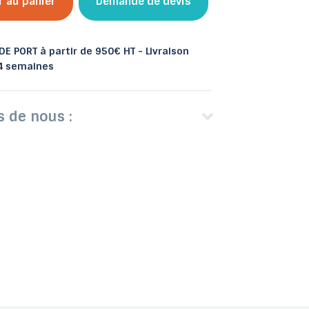
r au panier
Demande de devis
E PORT à partir de 950€ HT - Livraison
 4 semaines
 et bacs
les
Abris de jardin
s de nous :