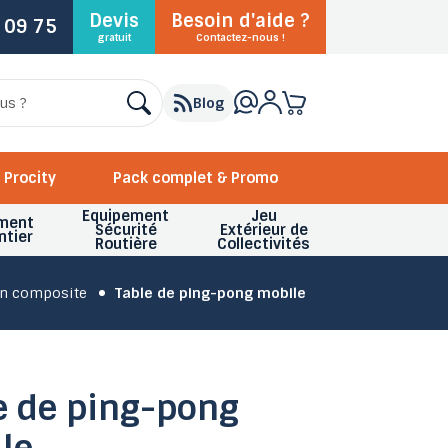
Devis
Besoin d'aide ?
 09 75
gratuit
Contactez-nous !
Blog
Procity
Pack complet & Promo
Equipement
Jeu
ment
Sécurité
Extérieur de
ntier
Routière
Collectivités
en composite
Table de ping-pong mobile
e de ping-pong