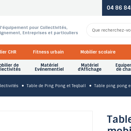
04 86 84
 l'équipement pour Collectivités,
ignement, Entreprises et particuliers
lier CHR
Fitness urbain
Mobilier scolaire
bilier de
Matériel
Matériel
Equipe
lectivités
Evénementiel
d'Affichage
de cha
lectivités
Table de Ping Pong et Teqball
Table ping pong 
Tabl