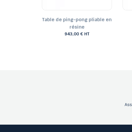
-pong fixe
Table de ping-pong pliable en
 € HT
résine
943,00 € HT
As