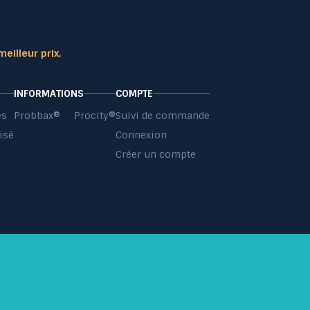
meilleur prix.
INFORMATIONS
COMPTE
es
Probbax®
Procity®
Suivi de commande
isé
Connexion
s
Créer un compte