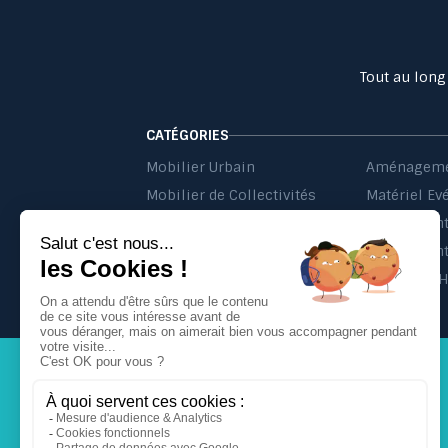
Tout au long
CATÉGORIES
Mobilier Urbain
Aménageme
Mobilier de Collectivités
Matériel Ev
Matériel d'Affichage
Jeu Extérieur de Collectivités
Equipement 
Probbax®
Mobilier C