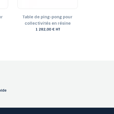
ur
Table de ping-pong pour
Table d
collectivités en résine
compos
1 282,00 € HT
1 94
pide