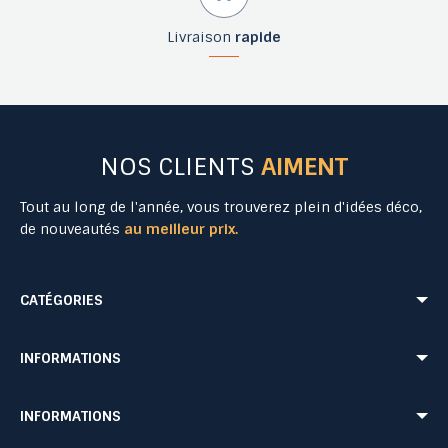
Livraison
rapide
NOS CLIENTS
AIMENT
Tout au long de l'année, vous trouverez plein d'idées déco,
de nouveautés
au meilleur prix.
CATÉGORIES
Mobilier Urbain
Aménagement Urbain
INFORMATIONS
Mobilier de Collectivités
Matériel Evénementiel
Matériel d'Affichage
Equipement Sécurité Routière
Conditions de livraison
Mentions légales
INFORMATIONS
Jeu Extérieur de Collectivités
Equipement de chantier
CONDITIONS GÉNÉRALES DE VENTE ET DE PRESTATIONS DE SERVICES
Paiement sécurisé