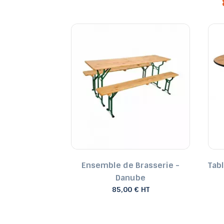
pylène verte
Ensemble de Brasserie -
Tab
able
Danube
€ HT
85,00 € HT