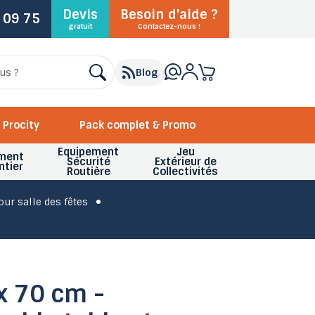
Devis
Besoin d'aide ?
 09 75
gratuit
Contactez-nous !
Blog
Procity
Pack complet & Promo
Equipement
Jeu
ment
Sécurité
Extérieur de
ntier
Routière
Collectivités
our salle des fêtes
x 70 cm -