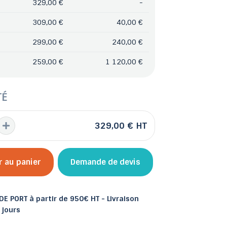
329,00 €
-
309,00 €
40,00 €
299,00 €
240,00 €
259,00 €
1 120,00 €
 et bacs
les
Abris de jardin
TÉ
329,00 €
HT
r au panier
Demande de devis
E PORT à partir de 950€ HT - Livraison
 jours