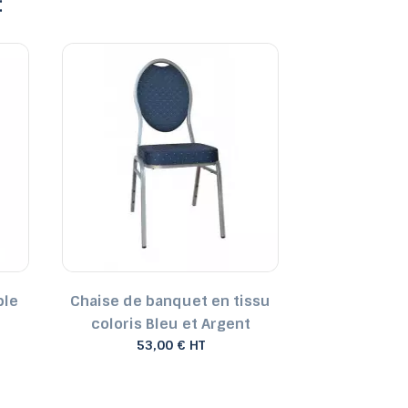
:
ble
Chaise de banquet en tissu
Table pl
coloris Bleu et Argent
RU
53,00 € HT
465