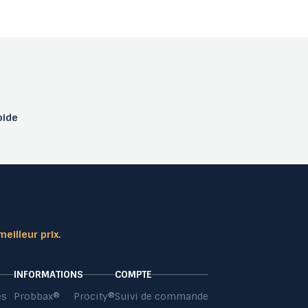
pide
meilleur prix.
INFORMATIONS
COMPTE
es
Probbax®
Procity®
Suivi de commande