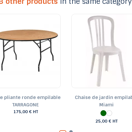
8 other products
in the same category
le pliante ronde empilable
Chaise de jardin empila
TARRAGONE
Miami
175,00 € HT
25,00 € HT