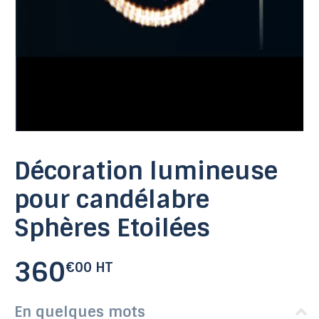
Décoration lumineuse
pour candélabre
Sphères Etoilées
360
€00 HT
En quelques mots