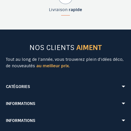
Livraison
rapide
NOS CLIENTS
AIMENT
Tout au long de l'année, vous trouverez plein d'idées déco,
de nouveautés
au meilleur prix.
CATÉGORIES
Mobilier Urbain
Aménagement Urbain
INFORMATIONS
Mobilier de Collectivités
Matériel Evénementiel
Matériel d'Affichage
Equipement Sécurité Routière
Conditions de livraison
Mentions légales
INFORMATIONS
Jeu Extérieur de Collectivités
Equipement de chantier
CONDITIONS GÉNÉRALES DE VENTE ET DE PRESTATIONS DE SERVICES
Paiement sécurisé