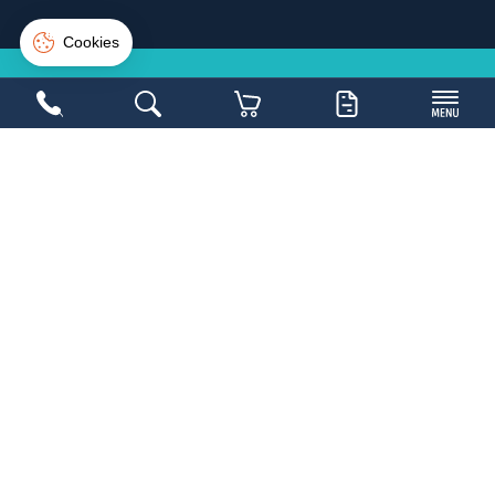
Suivi de commande
Connexion
Créer un compte
NE LOUPEZ PAS UNE
BONNE
AFFAIRE
Inscrivez-vous sur la newsletter et soyez les
1ers avertis
Copyright 2026,
Mobilier Collectivités
- Réalisé par
WEB2DO