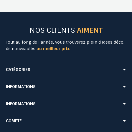
NOS CLIENTS
AIMENT
Tout au long de l'année, vous trouverez plein d'idées déco,
de nouveautés
au meilleur prix.
CATÉGORIES
Mobilier Urbain
Aménagement Urbain
INFORMATIONS
Mobilier de Collectivités
Matériel Evénementiel
Matériel d'Affichage
Equipement Sécurité Routière
Conditions de livraison
Mentions légales
INFORMATIONS
Jeu Extérieur de Collectivités
Equipement de chantier
CONDITIONS GÉNÉRALES DE VENTE ET DE PRESTATIONS DE SERVICES
Paiement sécurisé
Probbax®
Mobilier CHR
Retour produit
Contactez-nous
Probbax®
Procity®
COMPTE
Plan du site
Blog