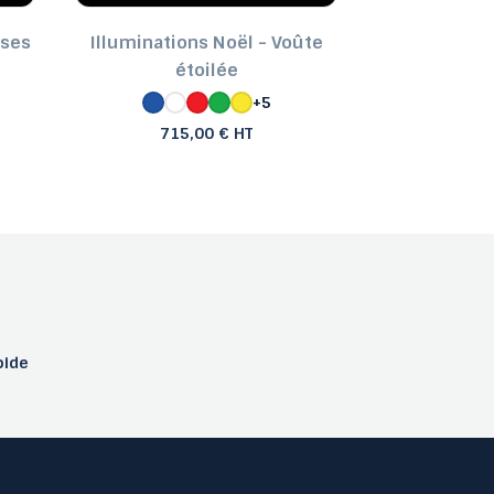
uses
Illuminations Noël - Voûte
Décoratio
étoilée
Joyeu
+5
715,00 € HT
970
pide