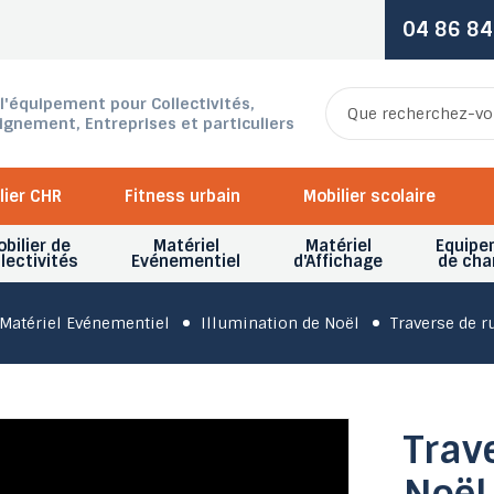
04 86 84
 l'équipement pour Collectivités,
ignement, Entreprises et particuliers
lier CHR
Fitness urbain
Mobilier scolaire
bilier de
Matériel
Matériel
Equipe
lectivités
Evénementiel
d'Affichage
de cha
Matériel Evénementiel
Illumination de Noël
Traverse de r
Trav