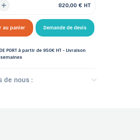
820,00 €
HT
r au panier
Demande de devis
 et bacs
les
Abris de jardin
E PORT à partir de 950€ HT - Livraison
3 semaines
s de nous :