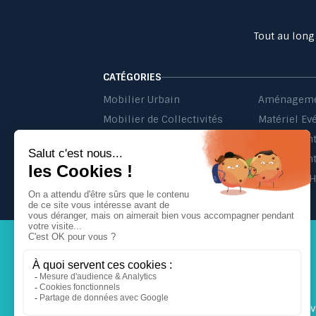
Tout au long
CATÉGORIES
Mobilier Urbain
Aménageme
Mobilier de Collectivités
Matériel Ev
Matériel d'Affichage
Jeu Extérieur de Collectivités
Equipement 
Probbax®
Mobilier C
Inscrivez-v