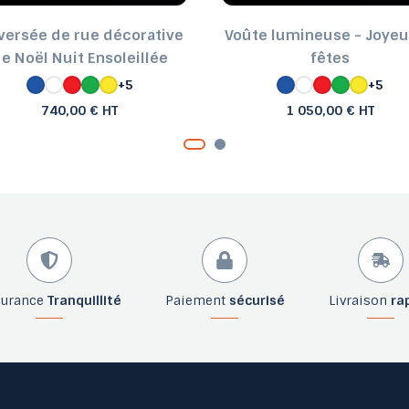
versée de rue décorative
Voûte lumineuse - Joye
e Noël Nuit Ensoleillée
fêtes
+5
+5
740,00 € HT
1 050,00 € HT
surance
Tranquillité
Paiement
sécurisé
Livraison
ra