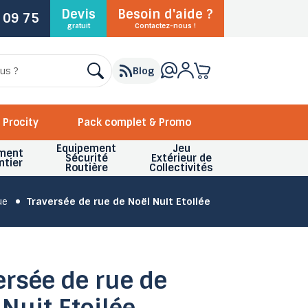
Devis
Besoin d'aide ?
 09 75
gratuit
Contactez-nous !
Blog
Procity
Pack complet & Promo
Equipement
Jeu
ment
Sécurité
Extérieur de
ntier
Routière
Collectivités
ue
Traversée de rue de Noël Nuit Etoilée
ersée de rue de