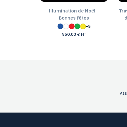
oël - Arcs
Illumination de Noël -
Tra
és
Bonnes fêtes
d
+5
+5
€ HT
850,00 € HT
As