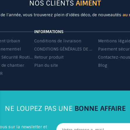
NOS CLIENTS
AIMENT
 de l'année, vous trouverez plein d'idées déco, de nouveautés
au 
INFORMATIONS
nt Urbain
Conditions de livraison
Mentions légal
énementiel
CONDITIONS GÉNÉRALES DE VENTE ET DE PRESTATIONS DE SERVICES
Paiement sécur
Equipement Sécurité Routière
Retour produit
Contactez-nou
de chantier
Plan du site
Blog
HR
NE LOUPEZ PAS UNE
BONNE AFFAIRE
ous sur la newsletter et