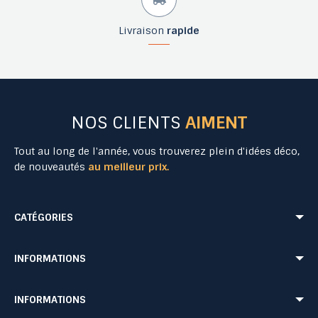
Livraison
rapide
NOS CLIENTS
AIMENT
Tout au long de l'année, vous trouverez plein d'idées déco,
de nouveautés
au meilleur prix.
CATÉGORIES
Mobilier Urbain
Aménagement Urbain
INFORMATIONS
Mobilier de Collectivités
Matériel Evénementiel
Matériel d'Affichage
Equipement Sécurité Routière
Conditions de livraison
Mentions légales
INFORMATIONS
Jeu Extérieur de Collectivités
Equipement de chantier
CONDITIONS GÉNÉRALES DE VENTE ET DE PRESTATIONS DE SERVICES
Paiement sécurisé