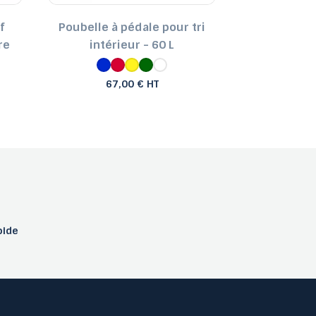
f
Poubelle à pédale pour tri
Poubelle à p
re
intérieur - 60 L
Blan
67,00 € HT
pide