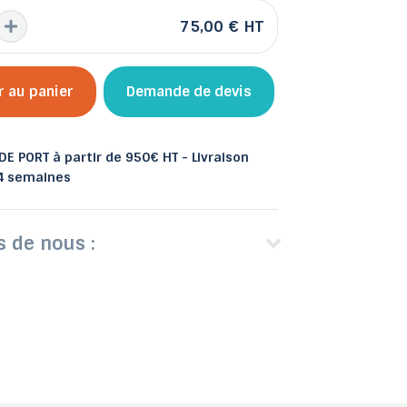
75,00 €
HT
r au panier
Demande de devis
 et bacs
les
Abris de jardin
E PORT à partir de 950€ HT - Livraison
 4 semaines
s de nous :