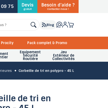
Devis
Besoin d'aide ?
 09 75
gratuit
Contactez-nous !
Blog
Procity
Pack complet & Promo
Equipement
Jeu
ment
Sécurité
Extérieur de
ntier
Routière
Collectivités
rieures
Corbeille de tri en polypro - 45 L
ille de tri en