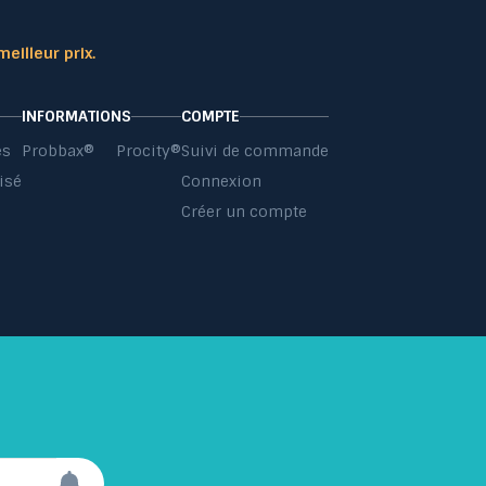
meilleur prix.
INFORMATIONS
COMPTE
es
Probbax®
Procity®
Suivi de commande
isé
Connexion
s
Créer un compte