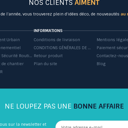
NOS CLIENTS
AIMENT
 de l'année, vous trouverez plein d'idées déco, de nouveautés
au 
INFORMATIONS
nt Urbain
Conditions de livraison
Mentions légal
énementiel
CONDITIONS GÉNÉRALES DE VENTE ET DE PRESTATIONS DE SERVICES
Paiement sécur
Equipement Sécurité Routière
Retour produit
Contactez-nou
de chantier
Plan du site
Blog
HR
NE LOUPEZ PAS UNE
BONNE AFFAIRE
ous sur la newsletter et