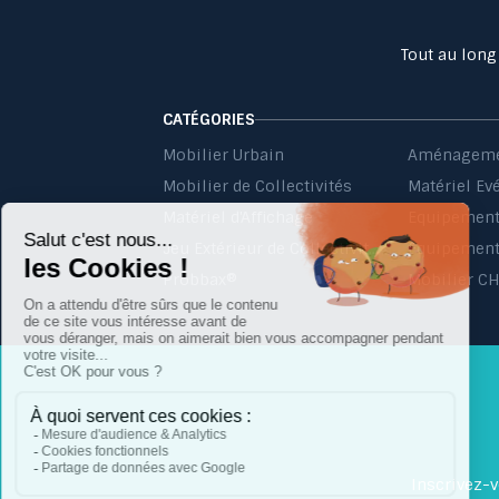
Tout au long
CATÉGORIES
Mobilier Urbain
Aménageme
Mobilier de Collectivités
Matériel Ev
Matériel d'Affichage
Jeu Extérieur de Collectivités
Equipement 
Probbax®
Mobilier C
Inscrivez-v