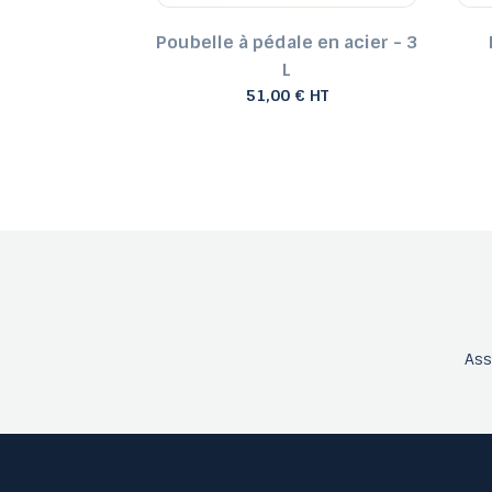
en acier - 20
Poubelle à pédale en acier - 3
L
€ HT
51,00 € HT
As