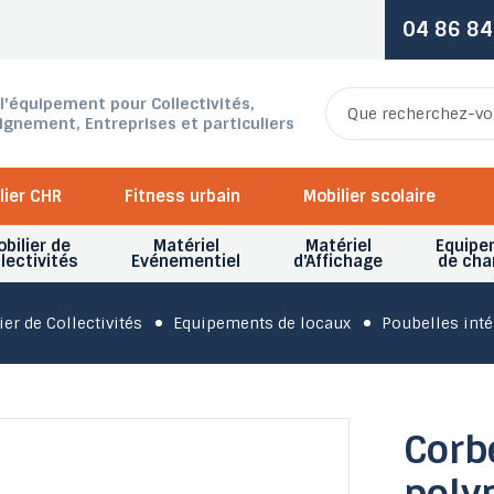
04 86 84
 l'équipement pour Collectivités,
ignement, Entreprises et particuliers
lier CHR
Fitness urbain
Mobilier scolaire
bilier de
Matériel
Matériel
Equipe
lectivités
Evénementiel
d'Affichage
de cha
er de Collectivités
Equipements de locaux
Poubelles inté
Corbe