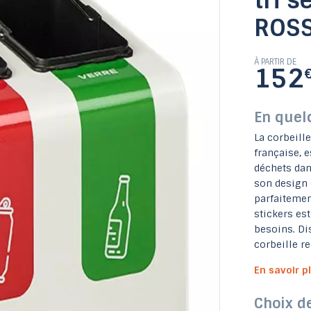
tri s
ROS
Miroir d'agglomération
Mobilier pour salle des
Chaises empilables de
Grille d'exposition sur
Panneau d'affichage
Appareil de fitness
Tables pliantes de
Arceau et épingle
Ralentisseur pou
Mât et accesso
Table Pique-Ni
Barrière de pol
Chaises pliant
Table ping po
Vitrine d'affi
Barrière de police en acier
Table Pique-Nique en bois
Banc d'entourage d'arbre
Table ping pong en béton
Rangement pour garage
Illumination candélabre
Poubelles intérieures
Distributeur de sacs
Radar pédagogique
Banc Bois extérieur
Jardinière en acier
Buste de Marianne
Fontaine en métal
Poubelle en béton
Parasol & Tonnelle
Bureaux scolaires
Coussin Berlinois
Tableau en liège
Panneau routier
Barrière de ville
Arceau parking
Cendrier mural
réglementaire
collectivités
collectivités
Balançoires
Abris vélos
Baby-foot
extérieur
extérieur
industrie
Abribus
Balise
fêtes
pieds
Podium et Planche
Panneau routier 
Grille d'expositio
Drapeaux et éc
Vestiaire d'ent
Fontaine en pla
Miroir hémisph
Banc Métal ext
Boite de Rang
Borne de prote
Jardinière en 
Grille d'arbre 
Séparateur de
Totem d'affic
Parcours de s
Barrière de p
Chaises scola
plastique rec
Cendrier sur 
Chaises de ja
Table de réu
Poubelle en 
Décoration
Assis-debo
collectivit
Sacs canin
Appui vélo
composit
Protectio
plastique
extérieur
panneau
Cabane
privées
Billard
À PARTIR DE
152
En quel
La corbeille
française, e
déchets dan
son design d
parfaitemen
Table Pique-Nique stratifié
Panneau d'affichage sur
Jardinière en matière
Portique limiteur de
Arceau et étrier de
Table Pique-Ni
Chaises haute
Inauguration
stickers es
Supports trottinettes
Equipements de vote
Mobilier professeurs
Chaises coques bois
Mobilier de bureau
Poubelle en métal
Ensemble repas
compact HPL
Banc Béton
protection
Toboggan
hauteur
recyclé
pieds
Structure pour air
Mobilier cantines 
Stations entreti
Jardinière en pl
Porte-affiches s
Poubelle en pla
Fauteuils de j
Banc en Recy
cérémonie
Tabouret
métal
besoins. Di
corbeille re
En savoir p
Choix d