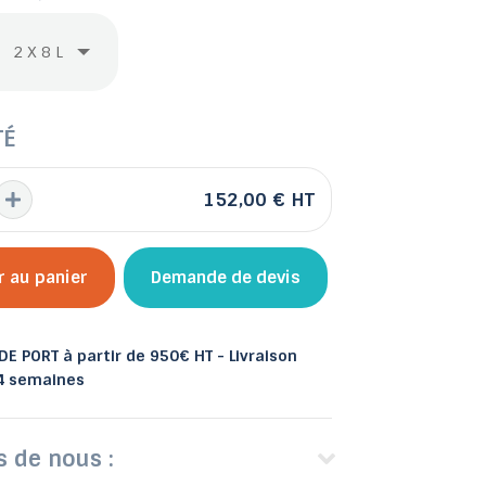
 et bacs
TÉ
les
Abris de jardin
152,00 €
HT
r au panier
Demande de devis
E PORT à partir de 950€ HT - Livraison
 4 semaines
s de nous :