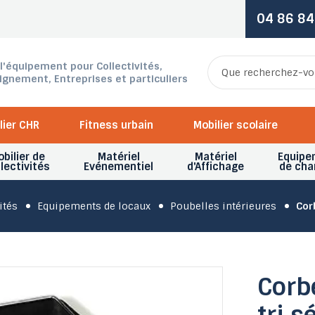
04 86 84
 l'équipement pour Collectivités,
ignement, Entreprises et particuliers
lier CHR
Fitness urbain
Mobilier scolaire
bilier de
Matériel
Matériel
Equipe
lectivités
Evénementiel
d'Affichage
de cha
ités
Equipements de locaux
Poubelles intérieures
Cor
Corbe