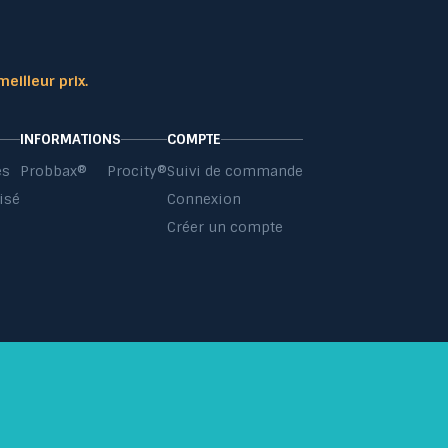
meilleur prix.
INFORMATIONS
COMPTE
es
Probbax®
Procity®
Suivi de commande
isé
Connexion
s
Créer un compte