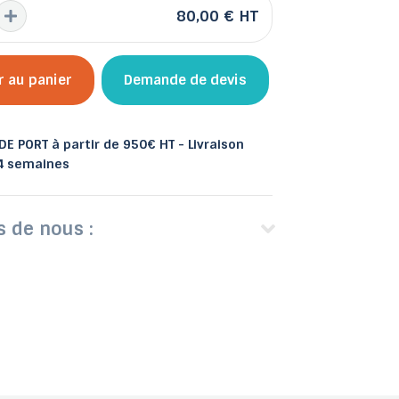
80,00 €
HT
r au panier
Demande de devis
 et bacs
les
Abris de jardin
E PORT à partir de 950€ HT - Livraison
 4 semaines
s de nous :