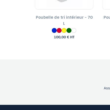
e en acier -
Poubelle de tri intérieur - 70
Pou
L
L
€ HT
100,00 € HT
As