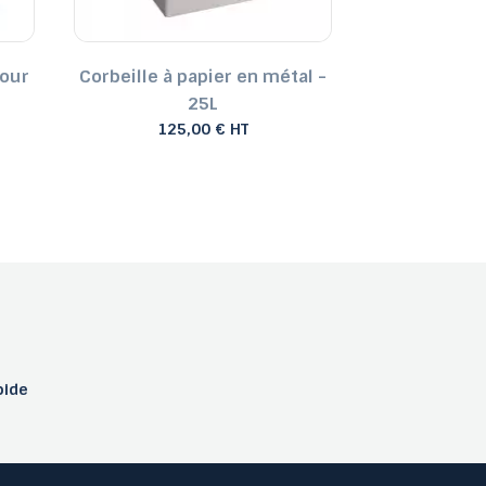
pour
Corbeille à papier en métal -
Poubelle 
25L
107
125,00 € HT
pide