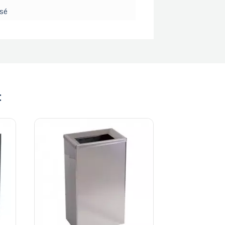
isé
: