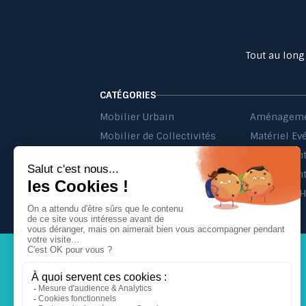
Tout au long
CATÉGORIES
Mobilier Urbain
Aménageme
Mobilier de Collectivités
Matériel Ev
Matériel d'Affichage
Jeu Extérieur de Collectivités
Equipement 
Probbax®
Mobilier C