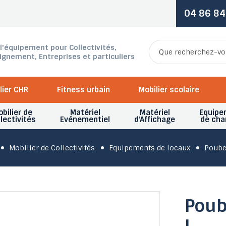
04 86 84
 l'équipement pour Collectivités,
ignement, Entreprises et particuliers
lier CHR
Fitness urbain
Mobilier scolaire
bilier de
Matériel
Matériel
Equipe
lectivités
Evénementiel
d'Affichage
de cha
Mobilier de Collectivités
Equipements de locaux
Poube
Poub