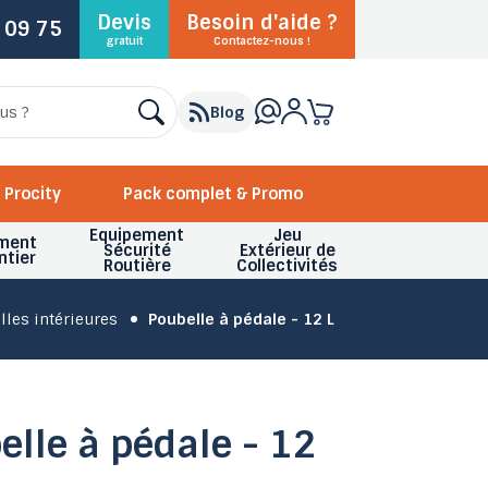
Devis
Besoin d'aide ?
 09 75
gratuit
Contactez-nous !
Blog
Procity
Pack complet & Promo
Equipement
Jeu
ment
Sécurité
Extérieur de
ntier
Routière
Collectivités
lles intérieures
Poubelle à pédale - 12 L
elle à pédale - 12