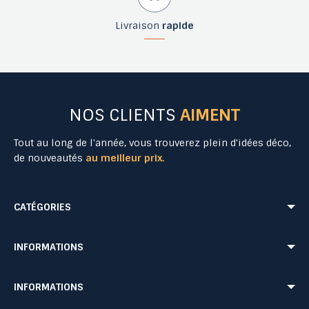
Livraison
rapide
NOS CLIENTS
AIMENT
Tout au long de l'année, vous trouverez plein d'idées déco,
de nouveautés
au meilleur prix.
CATÉGORIES
Mobilier Urbain
Aménagement Urbain
INFORMATIONS
Mobilier de Collectivités
Matériel Evénementiel
Matériel d'Affichage
Equipement Sécurité Routière
Conditions de livraison
Mentions légales
INFORMATIONS
Jeu Extérieur de Collectivités
Equipement de chantier
CONDITIONS GÉNÉRALES DE VENTE ET DE PRESTATIONS DE SERVICES
Paiement sécurisé