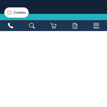
Suivi de commande
Connexion
Créer un compte
NE LOUPEZ PAS UNE
BONNE
AFFAIRE
Inscrivez-vous sur la newsletter et soyez les
1ers avertis
Copyright 2026,
Mobilier Collectivités
- Réalisé par
WEB2DO