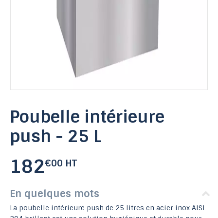
Poubelle intérieure
push - 25 L
182
€00 HT
En quelques mots
La poubelle intérieure push de 25 litres en acier inox AISI