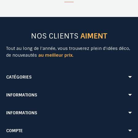
NOS CLIENTS
AIMENT
Tout au long de l'année, vous trouverez plein d'idées déco,
de nouveautés
au meilleur prix.
CATÉGORIES
Mobilier Urbain
Aménagement Urbain
INFORMATIONS
Mobilier de Collectivités
Matériel Evénementiel
Matériel d'Affichage
Equipement Sécurité Routière
Conditions de livraison
Mentions légales
INFORMATIONS
Jeu Extérieur de Collectivités
Equipement de chantier
CONDITIONS GÉNÉRALES DE VENTE ET DE PRESTATIONS DE SERVICES
Paiement sécurisé
Probbax®
Mobilier CHR
Retour produit
Contactez-nous
Probbax®
Procity®
COMPTE
Plan du site
Blog