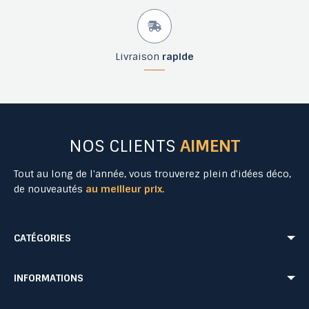
Livraison
rapide
NOS CLIENTS
AIMENT
Tout au long de l'année, vous trouverez plein d'idées déco,
de nouveautés
au meilleur prix.
CATÉGORIES
Mobilier Urbain
Aménagement Urbain
INFORMATIONS
Mobilier de Collectivités
Matériel Evénementiel
Matériel d'Affichage
Equipement Sécurité Routière