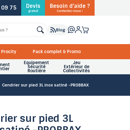
Devis
Besoin d'aide ?
 09 75
gratuit
Contactez-nous !
Blog
Procity
Pack complet & Promo
Equipement
Jeu
ment
Sécurité
Extérieur de
ntier
Routière
Collectivités
Cendrier sur pied 3L inox satiné -PROBBAX
rier sur pied 3L