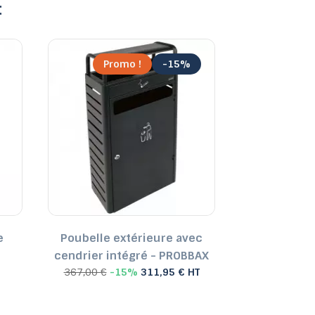
:
Promo !
-15%
Pro
e
Poubelle extérieure avec
Cendrier b
cendrier intégré - PROBBAX
PR
367,00 €
-15%
311,95 € HT
85,00 €
-