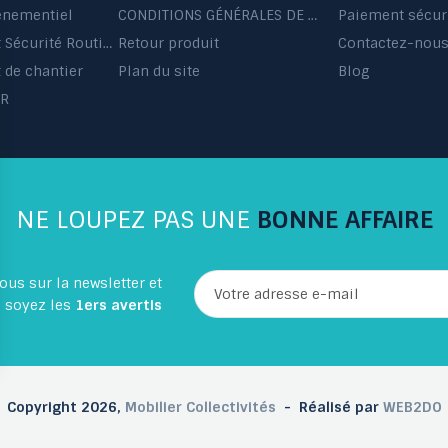
énementiel
CONDITIONS GÉNÉRALES DE VENTE ET DE PRESTATIONS DE SERVICES
Paiement sécur
Equipement Sécurité Routière
Retour produit
Contactez-nou
de chantier
Plan du site
Blog
HR
NE LOUPEZ PAS UNE
BONNE AFFAIRE
ous sur la newsletter et
soyez les
1ers avertis
Copyright 2026,
Mobilier Collectivités
- Réalisé par
WEB2DO