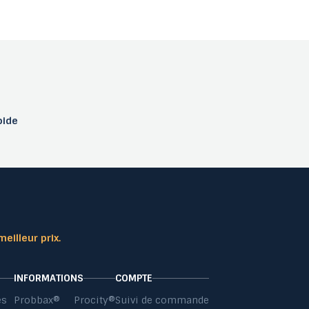
pide
meilleur prix.
INFORMATIONS
COMPTE
es
Probbax®
Procity®
Suivi de commande