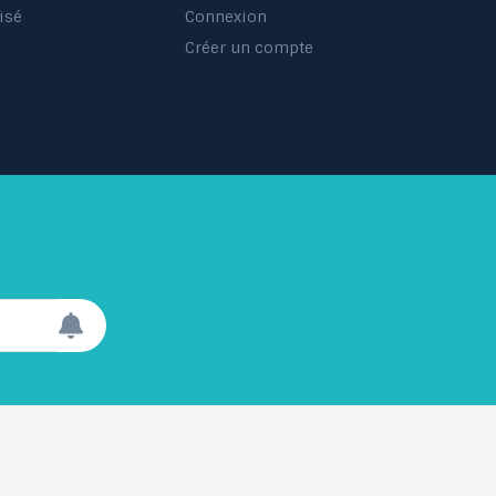
isé
Connexion
s
Créer un compte