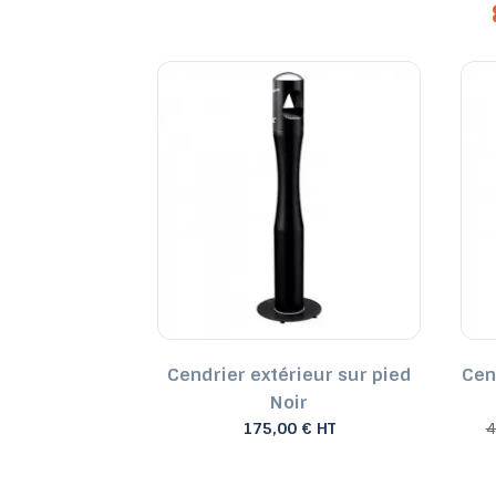
!
-14%
er extérieur
Cendrier extérieur sur pied
Cen
 PROBBAX
Noir
291,54 € HT
175,00 € HT
4