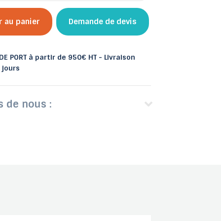
r au panier
Demande de devis
E PORT à partir de 950€ HT - Livraison
 et bacs
 jours
les
Abris de jardin
s de nous :