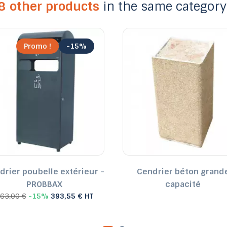
8 other products
in the same category
Promo !
-15%
drier poubelle extérieur -
Cendrier béton grand
PROBBAX
capacité
63,00 €
-15%
393,55 € HT