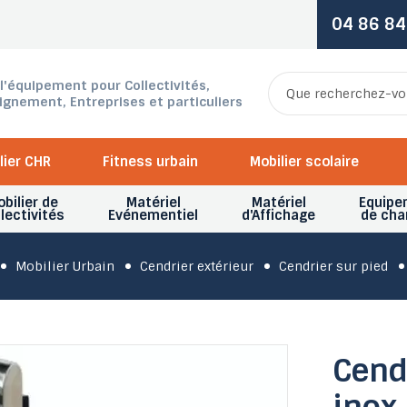
04 86 84
 l'équipement pour Collectivités,
ignement, Entreprises et particuliers
lier CHR
Fitness urbain
Mobilier scolaire
bilier de
Matériel
Matériel
Equipe
lectivités
Evénementiel
d'Affichage
de cha
Mobilier Urbain
Cendrier extérieur
Cendrier sur pied
Cend