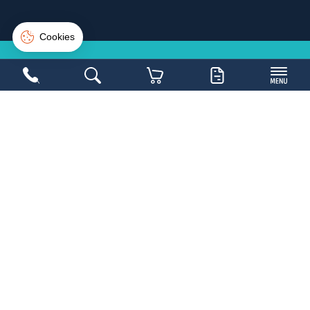
Suivi de commande
Connexion
Créer un compte
NE LOUPEZ PAS UNE
BONNE
AFFAIRE
Inscrivez-vous sur la newsletter et soyez les
1ers avertis
Copyright 2026,
Mobilier Collectivités
- Réalisé par
WEB2DO