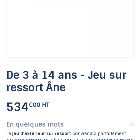
De 3 à 14 ans - Jeu sur
ressort Âne
534
€00 HT
En quelques mots
Le
jeu d'extérieur sur ressort
conviendra parfaitement