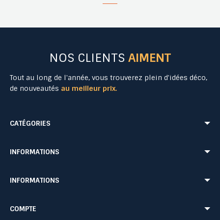
NOS CLIENTS
AIMENT
Tout au long de l'année, vous trouverez plein d'idées déco,
de nouveautés
au meilleur prix.
CATÉGORIES
Mobilier Urbain
Aménagement Urbain
INFORMATIONS
Mobilier de Collectivités
Matériel Evénementiel
Matériel d'Affichage
Equipement Sécurité Routière
Conditions de livraison
Mentions légales
INFORMATIONS
Jeu Extérieur de Collectivités
Equipement de chantier
CONDITIONS GÉNÉRALES DE VENTE ET DE PRESTATIONS DE SERVICES
Paiement sécurisé
Probbax®
Mobilier CHR
Retour produit
Contactez-nous
Probbax®
Procity®
COMPTE
Plan du site
Blog