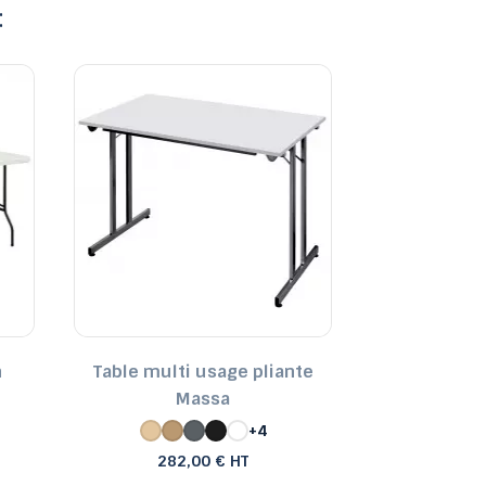
:
n
Table multi usage pliante
LIFETIME 183
e
Massa
pliable poly
136
+4
282,00 € HT