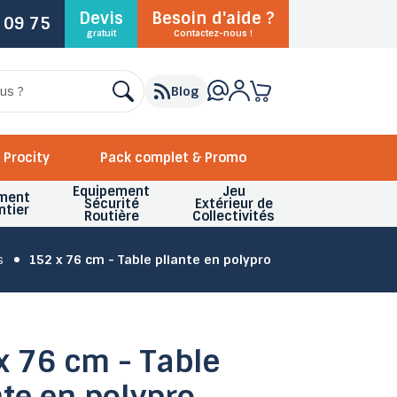
Devis
Besoin d'aide ?
 09 75
gratuit
Contactez-nous !
Blog
Procity
Pack complet & Promo
Equipement
Jeu
ment
Sécurité
Extérieur de
ntier
Routière
Collectivités
s
152 x 76 cm - Table pliante en polypro
x 76 cm - Table