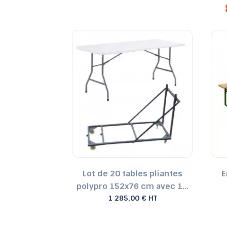
able ronde
Lot de 20 tables pliantes
E
olypro
polypro 152x76 cm avec 1...
€ HT
1 285,00 € HT