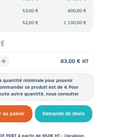
53,00 €
400,00 €
52,00 €
1 100,00 €
 et bacs
TÉ
les
Abris de jardin
63,00 €
HT
a quantité minimale pour pouvoir
ommander ce produit est de 4. Pour
oute autre quantité, nous consulter
r au panier
Demande de devis
E PORT à partir de 950€ HT - Livraison