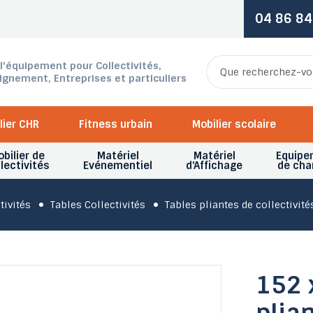
04 86 84
 l'équipement pour Collectivités,
ignement, Entreprises et particuliers
lier CHR
Fitness urbain
Mobilier scolaire
bilier de
Matériel
Matériel
Equipe
lectivités
Evénementiel
d'Affichage
de cha
tivités
Tables Collectivités
Tables pliantes de collectivité
152 