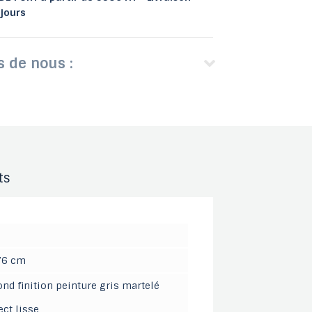
 jours
s de nous :
ts
 76 cm
nd finition peinture gris martelé
ct lisse