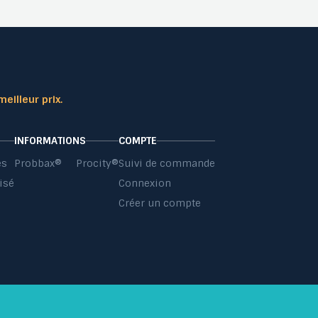
meilleur prix.
INFORMATIONS
COMPTE
es
Probbax®
Procity®
Suivi de commande
isé
Connexion
s
Créer un compte