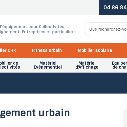
04 86 84
 l'équipement pour Collectivités,
ignement, Entreprises et particuliers
lier CHR
Fitness urbain
Mobilier scolaire
bilier de
Matériel
Matériel
Equipe
lectivités
Evénementiel
d'Affichage
de cha
agement urbain