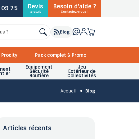
Devis
Besoin d'aide ?
 09 75
gratuit
Contactez-nous !
Blog
Procity
Pack complet & Promo
Equipement
Jeu
ment
Sécurité
Extérieur de
ntier
Routière
Collectivités
Accueil
Blog
Articles récents