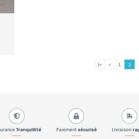
|<
<
1
2
surance
Tranquillité
Paiement
sécurisé
Livraison
ra