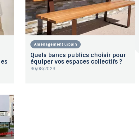
Tables de jardin fixes et
Tables potagères
Aménagement urbain
Banc Plastique extérieur
Poubelle de tri sélectif
Sol amortissant
pliantes
Sacs-poubel
à fleurs
Quels bancs publics choisir pour
des
équiper vos espaces collectifs ?
30/08/2023